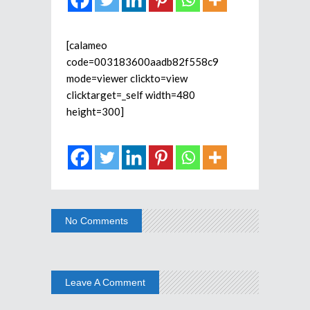
[calameo
code=003183600aadb82f558c9
mode=viewer clickto=view
clicktarget=_self width=480
height=300]
No Comments
Leave A Comment