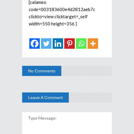
[calameo
code=003183600e4d2812aeb7c
clickto=view clicktarget=_self
width=550 height=356 ]
No Comments
Leave A Comment