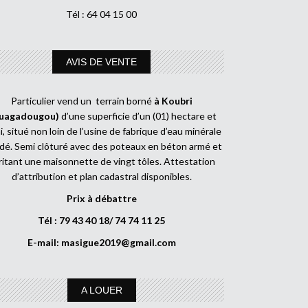
Tél : 64 04 15 00
AVIS DE VENTE
Particulier vend un terrain borné
à Koubri
uagadougou)
d’une superficie d’un (01) hectare et
, situé non loin de l’usine de fabrique d’eau minérale
dé. Semi clôturé avec des poteaux en béton armé et
ritant une maisonnette de vingt tôles. Attestation
d’attribution et plan cadastral disponibles.
Prix à débattre
Tél : 79 43 40 18/ 74 74 11 25
E-mail:
masigue2019@gmail.com
A LOUER