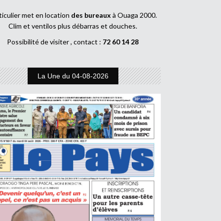
ticulier met en location
des bureaux
à Ouaga 2000.
Clim et ventilos plus débarras et douches.
Possibilité de visiter , contact :
72 60 14 28
La Une du 04-08-2026