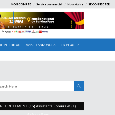
MON COMPTE
Service commercial
Nous écrire
SE CONNECTER
ANNONCES
EN PLUS
UE INTERIEUR
AVIS ET ANNONCES
EN PLUS
RECRUTEMENT (15) Assistants Foreurs et (1)
Safety officer