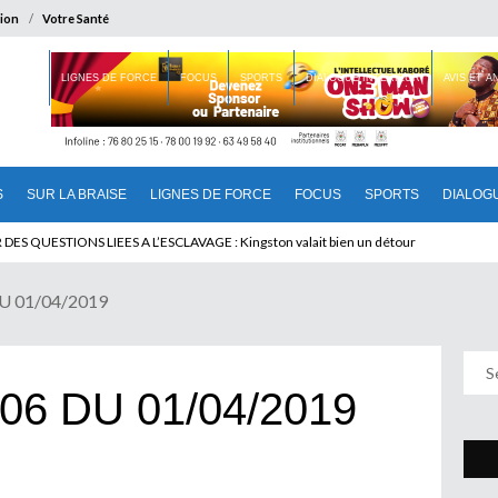
ion
Votre Santé
 BRAISE
LIGNES DE FORCE
FOCUS
SPORTS
DIALOGUE INTERIEUR
AVIS ET 
S
SUR LA BRAISE
LIGNES DE FORCE
FOCUS
SPORTS
DIALOG
U CAMEROUN : Qui pilote le Cameroun ?
DES QUESTIONS LIEES A L’ESCLAVAGE : Kingston valait bien un détour
DU 01/04/2019
06 DU 01/04/2019