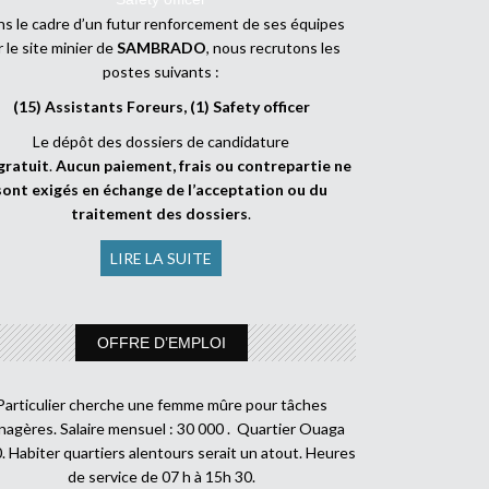
s le cadre d’un futur renforcement de ses équipes
r le site minier de
SAMBRADO
, nous recrutons les
postes suivants :
(15) Assistants Foreurs, (1) Safety officer
Le dépôt des dossiers de candidature
gratuit
.
Aucun paiement, frais ou contrepartie ne
sont exigés en échange de l’acceptation ou du
traitement des dossiers
.
LIRE LA SUITE
OFFRE D’EMPLOI
Particulier cherche une femme mûre pour tâches
agères. Salaire mensuel : 30 000 . Quartier Ouaga
. Habiter quartiers alentours serait un atout. Heures
de service de 07 h à 15h 30.