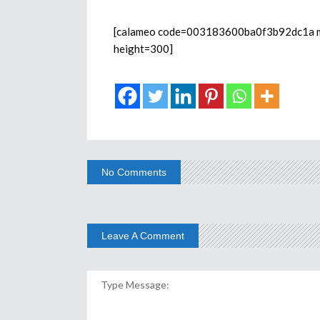
[calameo code=003183600ba0f3b92dc1a mod
height=300]
No Comments
Leave A Comment