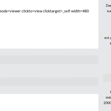
Dan
e=viewer clickto=view clicktarget=_self width=480
su
est
mén
2000