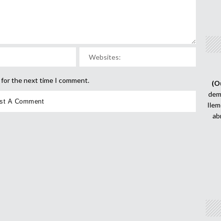
 for the next time I comment.
(O
demi
Ilem
ab