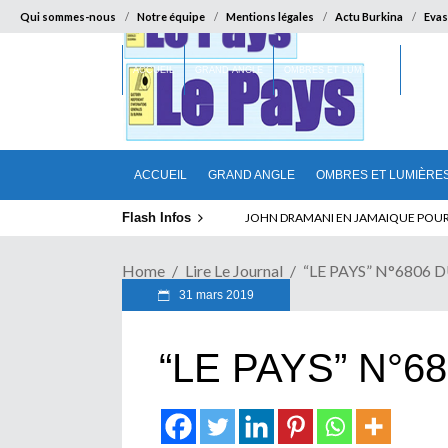
Qui sommes-nous
Notre équipe
Mentions légales
Actu Burkina
Evas
ACCUEIL
GRAND ANGLE
OMBRES ET LUMIÈRES
SUR LA
ACCUEIL
GRAND ANGLE
OMBRES ET LUMIÈRE
Flash Infos
ABSENCE PROLONGEE DE PAUL BIYA D
JOHN DRAMANI EN JAMAIQUE POUR 
Home
Lire Le Journal
“LE PAYS” N°6806 
31 mars 2019
“LE PAYS” N°68