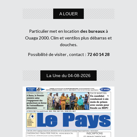
A LOUER
Particulier met en location
des bureaux
à
Ouaga 2000. Clim et ventilos plus débarras et
douches.
Possibilité de visiter , contact :
72 60 14 28
La Une du 04-08-2026