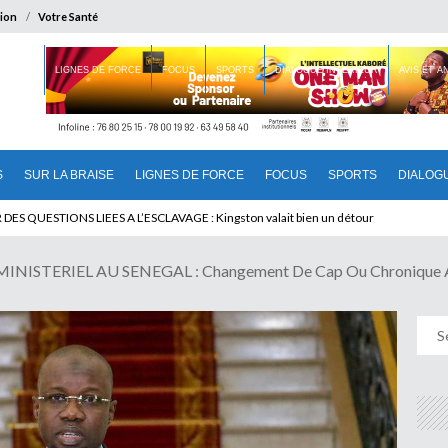
ion
Votre Santé
 BRAISE
LIGNES DE FORCE
FOCUS
SPORTS
DIALOGUE INTERIEUR
AVIS ET 
S
SUR LA BRAISE
LIGNES DE FORCE
FOCUS
SPORTS
DIALOG
T BENINOIS : Quand Patrice quitte le pouvoir sans partir !
STERIEL AU SENEGAL : Changement De Cap Ou Chronique Anno