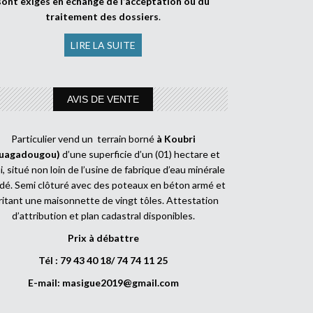
sont exigés en échange de l’acceptation ou du
traitement des dossiers
.
LIRE LA SUITE
AVIS DE VENTE
Particulier vend un terrain borné
à Koubri
uagadougou)
d’une superficie d’un (01) hectare et
, situé non loin de l’usine de fabrique d’eau minérale
dé. Semi clôturé avec des poteaux en béton armé et
ritant une maisonnette de vingt tôles. Attestation
d’attribution et plan cadastral disponibles.
Prix à débattre
Tél : 79 43 40 18/ 74 74 11 25
E-mail:
masigue2019@gmail.com