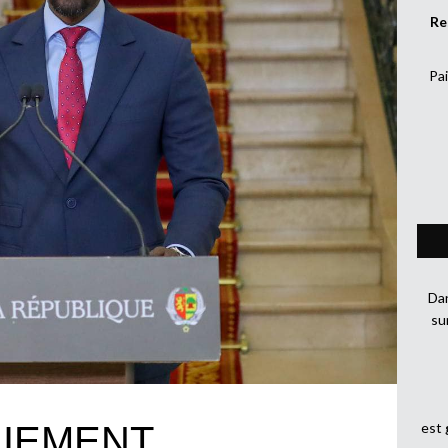
Re
Pai
Dan
su
IEMENT
est