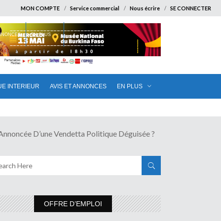
MON COMPTE
Service commercial
Nous écrire
SE CONNECTER
ANNONCES
EN PLUS
UE INTERIEUR
AVIS ET ANNONCES
EN PLUS
ncée D’une Vendetta Politique Déguisée ?
OFFRE D’EMPLOI