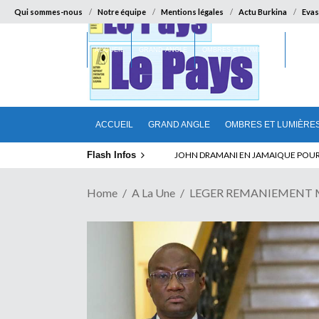
Qui sommes-nous
Notre équipe
Mentions légales
Actu Burkina
Evas
ACCUEIL
GRAND ANGLE
OMBRES ET LUMIÈRES
SUR LA
ACCUEIL
GRAND ANGLE
OMBRES ET LUMIÈRE
Flash Infos
ELECTION DE TALON A LA TETE DU SENA
Home
A La Une
LEGER REMANIEMENT MINI