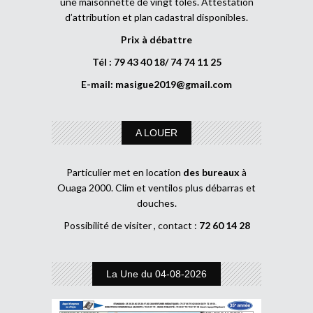
une maisonnette de vingt tôles. Attestation
d’attribution et plan cadastral disponibles.
Prix à débattre
Tél : 79 43 40 18/ 74 74 11 25
E-mail:
masigue2019@gmail.com
A LOUER
Particulier met en location
des bureaux
à
Ouaga 2000. Clim et ventilos plus débarras et
douches.
Possibilité de visiter , contact :
72 60 14 28
La Une du 04-08-2026