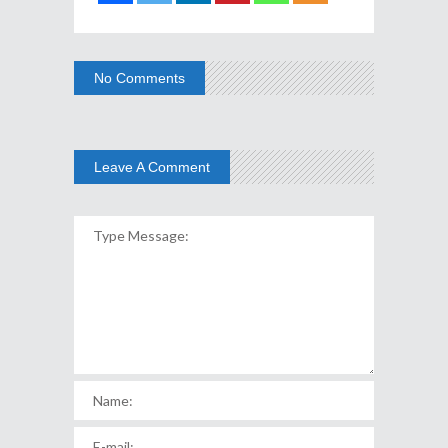
No Comments
Leave A Comment