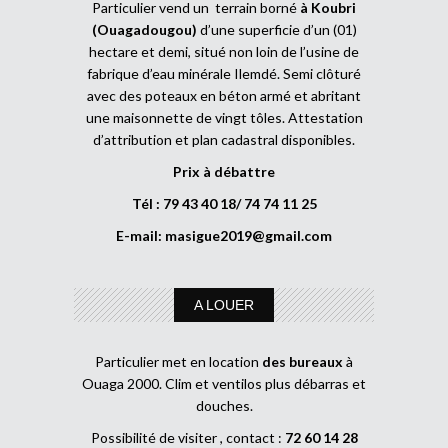
Particulier vend un terrain borné
à Koubri
(Ouagadougou)
d’une superficie d’un (01)
hectare et demi, situé non loin de l’usine de
fabrique d’eau minérale Ilemdé. Semi clôturé
avec des poteaux en béton armé et abritant
une maisonnette de vingt tôles. Attestation
d’attribution et plan cadastral disponibles.
Prix à débattre
Tél : 79 43 40 18/ 74 74 11 25
E-mail:
masigue2019@gmail.com
A LOUER
Particulier met en location
des bureaux
à
Ouaga 2000. Clim et ventilos plus débarras et
douches.
Possibilité de visiter , contact :
72 60 14 28