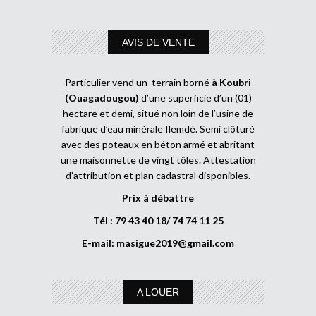
AVIS DE VENTE
Particulier vend un terrain borné
à Koubri
(Ouagadougou)
d’une superficie d’un (01)
hectare et demi, situé non loin de l’usine de
fabrique d’eau minérale Ilemdé. Semi clôturé
avec des poteaux en béton armé et abritant
une maisonnette de vingt tôles. Attestation
d’attribution et plan cadastral disponibles.
Prix à débattre
Tél : 79 43 40 18/ 74 74 11 25
E-mail:
masigue2019@gmail.com
A LOUER