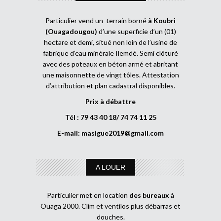
Particulier vend un terrain borné
à Koubri
(Ouagadougou)
d’une superficie d’un (01)
hectare et demi, situé non loin de l’usine de
fabrique d’eau minérale Ilemdé. Semi clôturé
avec des poteaux en béton armé et abritant
une maisonnette de vingt tôles. Attestation
d’attribution et plan cadastral disponibles.
Prix à débattre
Tél : 79 43 40 18/ 74 74 11 25
E-mail:
masigue2019@gmail.com
A LOUER
Particulier met en location
des bureaux
à
Ouaga 2000. Clim et ventilos plus débarras et
douches.