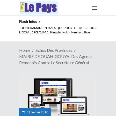
Flash Infos
ELECTION DE TALON A LA TETE DU SENAT BENINOIS :
Quand Patrice quitte le pouvoir sans partir !
Home
Echos Des Provinces
MAIRIE DE OUAHIGOUYA: Des Agents
Remontés Contre Le Secrétaire Général
11 février 2016