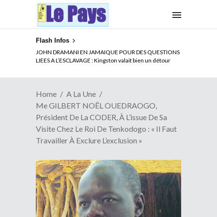
Flash Infos
ELECTION DE TALON A LA TETE DU SENAT BENINOIS :
JOHN DRAMANI EN JAMAIQUE POUR DES QUESTIONS
Quand Patrice quitte le pouvoir sans partir !
LIEES A L’ESCLAVAGE : Kingston valait bien un détour
Home
A La Une
Me GILBERT NOËL OUEDRAOGO,
Président De La CODER, À L’issue De Sa
Visite Chez Le Roi De Tenkodogo : « Il Faut
Travailler À Exclure L’exclusion »