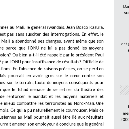
Dan
su
nnes au Mali, le général rwandais, Jean Bosco Kazura,
’est pas sans susciter des interrogations. En effet, le
 Mali a abandonné ses charges, avant même que son
est
ère parce que l’ONU ne lui a pas donné les moyens
sion? Ou bien a-t-il été rappelé par le président Paul
par l’ONU pour insuffisance de résultats? Difficile de
ions. En l’absence de raisons précises, on se perd en
dais pourrait en avoir gros sur le cœur contre son
mes sur le terrain, faute de moyens conséquents pour
llu que le Tchad menace de se retirer du théâtre des
de renforcer le mandat et les moyens matériels et
de mieux combattre les terroristes au Nord-Mali. Une
 mois. Ce qui a pu naturellement le courroucer. Mais ce
mén
siennes au Mali pourrait aussi être lié aux résultats
2000
urrait amener son employeur à conclure que le général