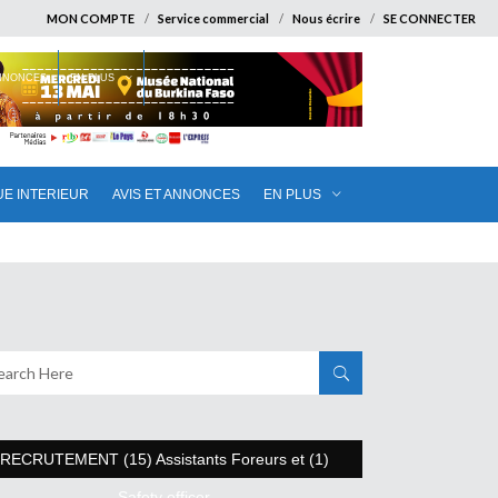
MON COMPTE
Service commercial
Nous écrire
SE CONNECTER
ANNONCES
EN PLUS
UE INTERIEUR
AVIS ET ANNONCES
EN PLUS
RECRUTEMENT (15) Assistants Foreurs et (1)
Safety officer