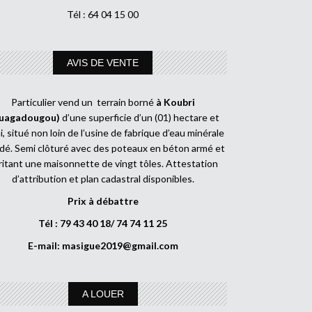
Tél : 64 04 15 00
AVIS DE VENTE
Particulier vend un terrain borné
à Koubri
uagadougou)
d’une superficie d’un (01) hectare et
, situé non loin de l’usine de fabrique d’eau minérale
dé. Semi clôturé avec des poteaux en béton armé et
ritant une maisonnette de vingt tôles. Attestation
d’attribution et plan cadastral disponibles.
Prix à débattre
Tél : 79 43 40 18/ 74 74 11 25
E-mail:
masigue2019@gmail.com
A LOUER