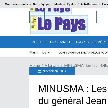
Qui sommes-nous
Notre équipe
Mentions légales
Actu Burkina
Evas
ACCUEIL
GRAND ANGLE
OMBRES ET LUMIÈRES
SUR LA
ACCUEIL
GRAND ANGLE
OMBRES ET LUMIÈRE
Flash Infos
ELECTION DE TALON A LA TETE DU SENA
Home
A La Une
MINUSMA : Les Non-Dits 
9 décembre 2014
MINUSMA : Les n
du général Jea