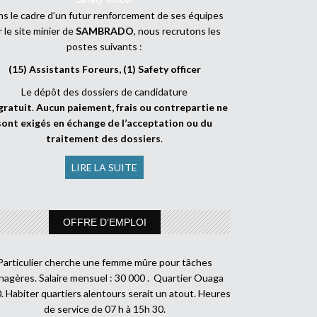
s le cadre d’un futur renforcement de ses équipes
r le site minier de
SAMBRADO
, nous recrutons les
postes suivants :
(15) Assistants Foreurs, (1) Safety officer
Le dépôt des dossiers de candidature
gratuit
.
Aucun paiement, frais ou contrepartie ne
sont exigés en échange de l’acceptation ou du
traitement des dossiers
.
LIRE LA SUITE
OFFRE D’EMPLOI
Particulier cherche une femme mûre pour tâches
agères. Salaire mensuel : 30 000 . Quartier Ouaga
. Habiter quartiers alentours serait un atout. Heures
de service de 07 h à 15h 30.