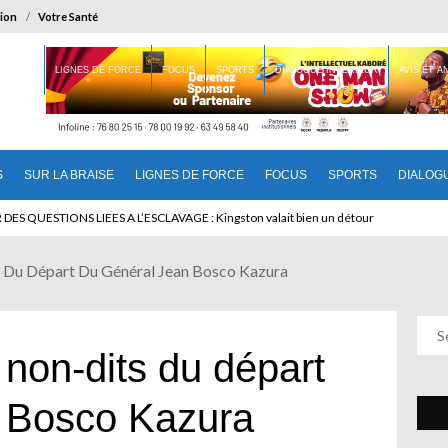
ion
Votre Santé
 BRAISE
LIGNES DE FORCE
FOCUS
SPORTS
DIALOGUE INTERIEUR
AVIS ET 
S
SUR LA BRAISE
LIGNES DE FORCE
FOCUS
SPORTS
DIALOG
T BENINOIS : Quand Patrice quitte le pouvoir sans partir !
Du Départ Du Général Jean Bosco Kazura
on-dits du départ
n Bosco Kazura