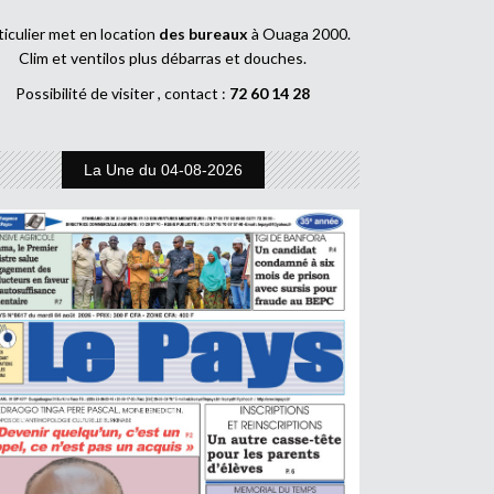
ticulier met en location
des bureaux
à Ouaga 2000.
Clim et ventilos plus débarras et douches.
Possibilité de visiter , contact :
72 60 14 28
La Une du 04-08-2026