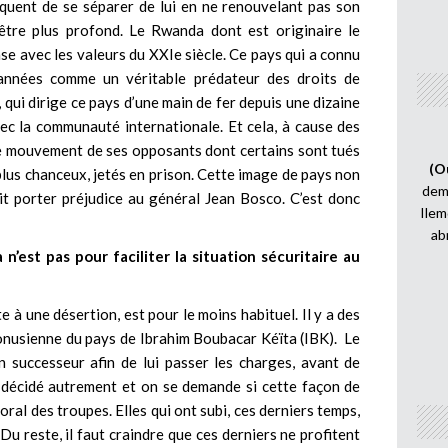
équent de se séparer de lui en ne renouvelant pas son
être plus profond. Le Rwanda dont est originaire le
se avec les valeurs du XXIe siècle. Ce pays qui a connu
 années comme un véritable prédateur des droits de
qui dirige ce pays d’une main de fer depuis une dizaine
vec la communauté internationale. Et cela, à cause des
 de mouvement de ses opposants dont certains sont tués
(O
plus chanceux, jetés en prison. Cette image de pays non
demi
t porter préjudice au général Jean Bosco. C’est donc
Ilem
ab
’est pas pour faciliter la situation sécuritaire au
e à une désertion, est pour le moins habituel. Il y a des
 onusienne du pays de Ibrahim Boubacar Kéïta (IBK). Le
 successeur afin de lui passer les charges, avant de
 a décidé autrement et on se demande si cette façon de
ral des troupes. Elles qui ont subi, ces derniers temps,
 Du reste, il faut craindre que ces derniers ne profitent