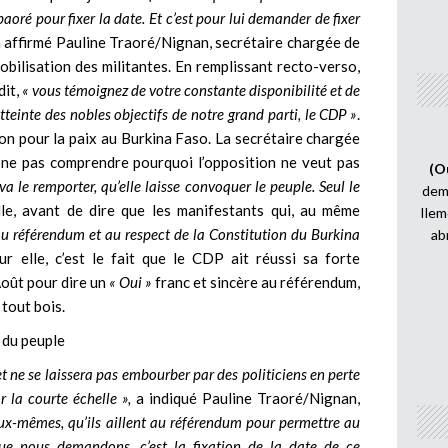
oré pour fixer la date. Et c’est pour lui demander de fixer
a affirmé Pauline Traoré/Nignan, secrétaire chargée de
obilisation des militantes. En remplissant recto-verso,
dit,
« vous témoignez de votre constante disponibilité et de
einte des nobles objectifs de notre grand parti, le CDP »
.
tion pour la paix au Burkina Faso. La secrétaire chargée
 ne pas comprendre pourquoi l’opposition ne veut pas
(O
e va le remporter, qu’elle laisse convoquer le peuple. Seul le
demi
le, avant de dire que les manifestants qui, au même
Ilem
au référendum et au respect de la Constitution du Burkina
ab
r elle, c’est le fait que le CDP ait réussi sa forte
Août pour dire un
« Oui »
franc et sincère au référendum,
 tout bois.
 du peuple
t ne se laissera pas embourber par des politiciens en perte
r la courte échelle »,
a indiqué Pauline Traoré/Nignan,
eux-mêmes, qu’ils aillent au référendum pour permettre au
ue nous demandons, c’est la fixation de la date de ce