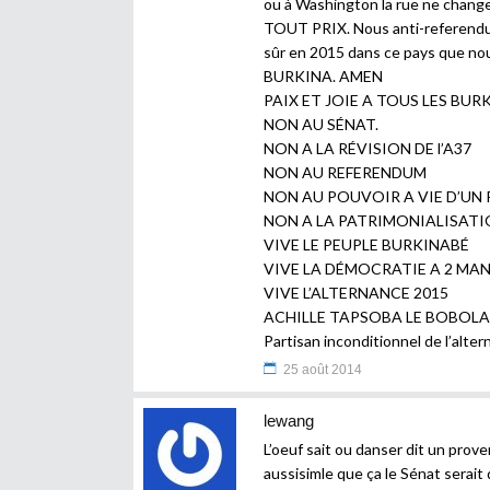
ou à Washington la rue ne chang
TOUT PRIX. Nous anti-referendu
sûr en 2015 dans ce pays que n
BURKINA. AMEN
PAIX ET JOIE A TOUS LES BUR
NON AU SÉNAT.
NON A LA RÉVISION DE l’A37
NON AU REFERENDUM
NON AU POUVOIR A VIE D’UN
NON A LA PATRIMONIALISAT
VIVE LE PEUPLE BURKINABÉ
VIVE LA DÉMOCRATIE A 2 MA
VIVE L’ALTERNANCE 2015
ACHILLE TAPSOBA LE BOBOLA
Partisan inconditionnel de l’alte
25 août 2014
lewang
L’oeuf sait ou danser dit un prove
aussisimle que ça le Sénat serait