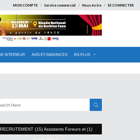
MON COMPTE
Service commercial
Nous écrire
SE CONNECTER
ANNONCES
EN PLUS
UE INTERIEUR
AVIS ET ANNONCES
EN PLUS
RECRUTEMENT (15) Assistants Foreurs et (1)
Safety officer