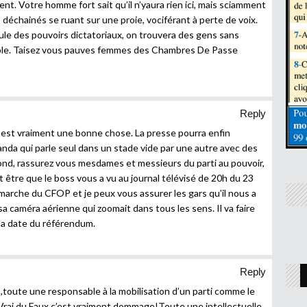
nt. Votre homme fort sait qu’il n’yaura rien ici, mais sciamment
ns déchainés se ruant sur une proie, vociférant à perte de voix.
ule des pouvoirs dictatoriaux, on trouvera des gens sans
ble. Taisez vous pauves femmes des Chambres De Passe
Reply
st vraiment une bonne chose. La presse pourra enfin
nda qui parle seul dans un stade vide par une autre avec des
fond, rassurez vous mesdames et messieurs du parti au pouvoir,
t être que le boss vous a vu au journal télévisé de 20h du 23
a marche du CFOP et je peux vous assurer les gars qu’il nous a
sa caméra aérienne qui zoomait dans tous les sens. Il va faire
s la date du référendum.
Reply
oute une responsable à la mobilisation d’un parti comme le
Vrai du Faux c’est vraiment dommage!Toute une intellectuelle