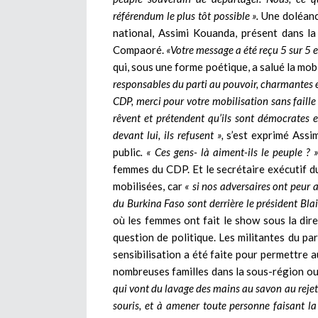
référendum le plus tôt possible ».
Une doléance
national, Assimi Kouanda, présent dans la s
Compaoré.
«Votre message a été reçu 5 sur 5 e
qui, sous une forme poétique, a salué la mob
responsables du parti au pouvoir, charmantes e
CDP, merci pour votre mobilisation sans faille
rêvent et prétendent qu’ils sont démocrates et
devant lui, ils refusent »,
s’est exprimé Assi
public
. « Ces gens- là aiment-ils le peuple ? »
femmes du CDP. Et le secrétaire exécutif d
mobilisées, car
« si nos adversaires ont peur a
du Burkina Faso sont derrière le président Bl
où les femmes ont fait le show sous la dir
question de politique. Les militantes du pa
sensibilisation a été faite pour permettre 
nombreuses familles dans la sous-région ou
qui vont du lavage des mains au savon au reje
souris, et à amener toute personne faisant la