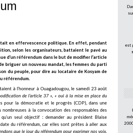
dum
Dan
su
était en effervescence politique. En effet, pendant
est
ition, selon les organisateurs, battaient le pavé au
nue d’un référendum dans le but de modifier l’article
de briguer un nouveau mandat, les femmes du parti
son du peuple, pour dire au locataire de Kosyam de
 du référendum.
 étaient à l’honneur à Ouagadougou, le samedi 23 août
dification de l’article 37 »,
« oui à la mise en place du
s pour la démocratie et le progrès (CDP), dans une
s nombreuses à la convocation des responsables des
mén
t qu’un seul objectif : demander au président Blaise
2000
 date du référendum, car elles sont prêtes à aller aux
endons que le jour du référendum pour exprimer nos voix.