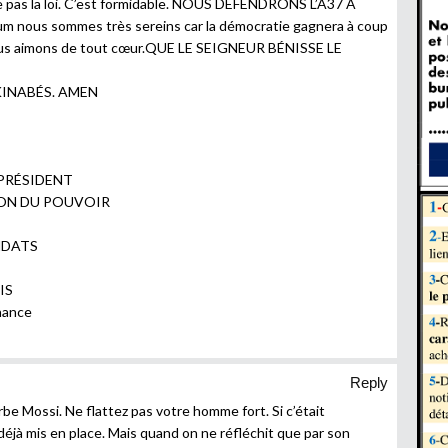
e pas la loi. C’est formidable. NOUS DÉFENDRONS L’A37 A
m nous sommes très sereins car la démocratie gagnera à coup
ous aimons de tout cœur.QUE LE SEIGNEUR BÉNISSE LE
KINABÉS. AMEN
 PRÉSIDENT
ION DU POUVOIR
NDATS
IS
rnance
Reply
rbe Mossi. Ne flattez pas votre homme fort. Si c’était
 déjà mis en place. Mais quand on ne réfléchit que par son