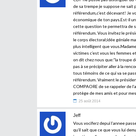
de sa trempe je suppose ne sait p
référendum,c’est décevant! Je v
économique de ton pays.Est-il u
cette question te permettra de sa
référendum. Vous invitez le prés
le corps électoral;idée géniale 
plus intelligent que vous.Madame
victimes c’est vous les femmes e
on dit chez nous que:”la troupe de
pas à se précipiter aller à la re
tous témoins de ce qui va se pa
référendum. Vraiment le président
COMPAORE de se rappeler de l’a
protège de mes amis et pour mes 
25 août 2014
Jeff
Vous vociferz depui l’annee pass
qu’il sait que ce que vous lui de