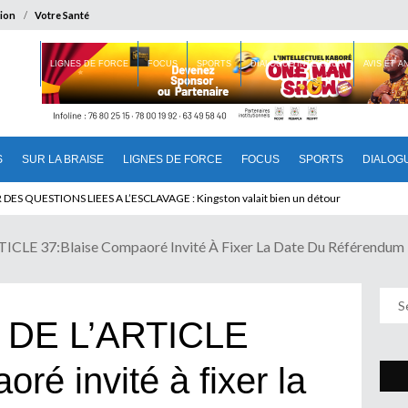
ion
Votre Santé
 BRAISE
LIGNES DE FORCE
FOCUS
SPORTS
DIALOGUE INTERIEUR
AVIS ET 
S
SUR LA BRAISE
LIGNES DE FORCE
FOCUS
SPORTS
DIALOG
 QUESTIONS LIEES A L’ESCLAVAGE : Kingston valait bien un détour
LE 37:Blaise Compaoré Invité À Fixer La Date Du Référendum
 DE L’ARTICLE
ré invité à fixer la