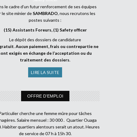
s le cadre d’un futur renforcement de ses équipes
r le site minier de
SAMBRADO
, nous recrutons les
postes suivants :
(15) Assistants Foreurs, (1) Safety officer
Le dépôt des dossiers de candidature
gratuit
.
Aucun paiement, frais ou contrepartie ne
sont exigés en échange de l’acceptation ou du
traitement des dossiers
.
LIRE LA SUITE
OFFRE D’EMPLOI
Particulier cherche une femme mûre pour tâches
agères. Salaire mensuel : 30 000 . Quartier Ouaga
. Habiter quartiers alentours serait un atout. Heures
de service de 07 h à 15h 30.