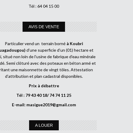
Tél : 64 04 15 00
AVIS DE VENTE
Particulier vend un terrain borné
à Koubri
uagadougou)
d’une superficie d’un (01) hectare et
, situé non loin de l’usine de fabrique d’eau minérale
dé. Semi clôturé avec des poteaux en béton armé et
ritant une maisonnette de vingt tôles. Attestation
d’attribution et plan cadastral disponibles.
Prix à débattre
Tél : 79 43 40 18/ 74 74 11 25
E-mail:
masigue2019@gmail.com
A LOUER