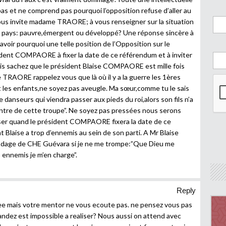
as et ne comprend pas pourquoi l’opposition refuse d’aller au
ous invite madame TRAORE; à vous renseigner sur la situation
n pays: pauvre,émergent ou développé? Une réponse sincère à
voir pourquoi une telle position de l’Opposition sur le
ident COMPAORE à fixer la date de ce référendum et à inviter
mais sachez que le président Blaise COMPAORE est mille fois
 TRAORE rappelez vous que là où il y a la guerre les 1ères
t les enfants,ne soyez pas aveugle. Ma sœur,comme tu le sais
 danseurs qui viendra passer aux pieds du roi,alors son fils n’a
ncontre de cette troupe”. Ne soyez pas pressées nous serons
sser quand le président COMPAORE fixera la date de ce
 Blaise a trop d’ennemis au sein de son parti. A Mr Blaise
dage de CHE Guévara si je ne me trompe:”Que Dieu me
ennemis je m’en charge”.
Reply
ee mais votre mentor ne vous ecoute pas. ne pensez vous pas
mandez est impossible a realiser? Nous aussi on attend avec