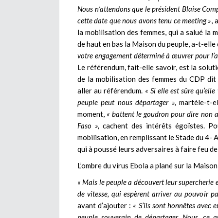
Nous n’attendons que le président Blaise Compa
cette date que nous avons tenu ce meeting »
, 
la mobilisation des femmes, qui a salué la m
de haut en bas la Maison du peuple, a-t-elle 
votre engagement déterminé à œuvrer pour l’att
Le référendum, fait-elle savoir, est la solu
de la mobilisation des femmes du CDP dit
aller au référendum.
« Si elle est sûre qu’ell
peuple peut nous départager »,
martèle-t-el
moment,
« battent le goudron pour dire non 
Faso »,
cachent des intérêts égoïstes. Pou
mobilisation, en remplissant le Stade du 4- 
qui à poussé leurs adversaires à faire feu de
L’ombre du virus Ebola a plané sur la Maison
« Mais le peuple a découvert leur supercherie e
de vitesse, qui espèrent arriver au pouvoir pa
avant d’ajouter :
« S’ils sont honnêtes avec 
peuple souverain de départager. Nous, ce q