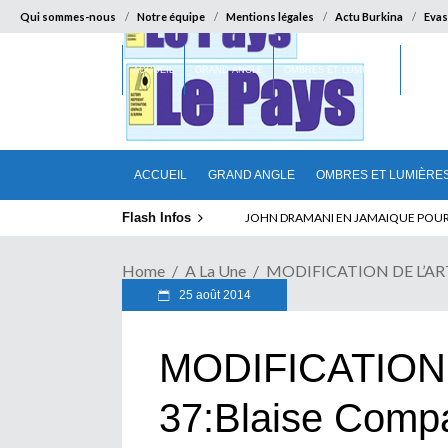
Qui sommes-nous
Notre équipe
Mentions légales
Actu Burkina
Evas
ACCUEIL
GRAND ANGLE
OMBRES ET LUMIÈRES
SUR LA
ACCUEIL
GRAND ANGLE
OMBRES ET LUMIÈRE
Flash Infos
JOHN DRAMANI EN JAMAIQUE POUR DES
Home
A La Une
MODIFICATION DE L’ARTIC
25 août 2014
MODIFICATION
37:Blaise Compao