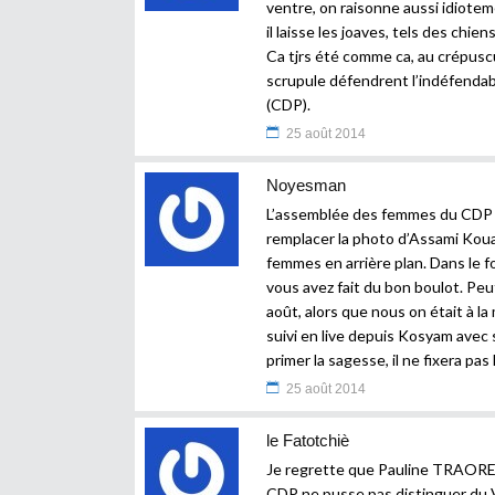
ventre, on raisonne aussi idioteme
il laisse les joaves, tels des chie
Ca tjrs été comme ca, au crépusc
scrupule défendrent l’indéfenda
(CDP).
25 août 2014
Noyesman
L’assemblée des femmes du CDP e
remplacer la photo d’Assami Koua
femmes en arrière plan. Dans le 
vous avez fait du bon boulot. Peu
août, alors que nous on était à l
suivi en live depuis Kosyam avec 
primer la sagesse, il ne fixera pa
25 août 2014
le Fatotchiè
Je regrette que Pauline TRAORE,t
CDP ne pusse pas distinguer du 