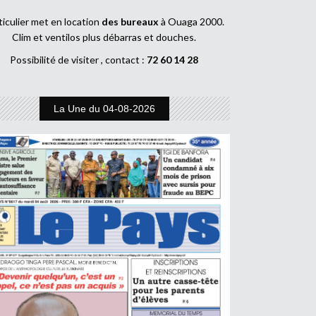
ticulier met en location
des bureaux
à Ouaga 2000.
Clim et ventilos plus débarras et douches.
Possibilité de visiter , contact :
72 60 14 28
La Une du 04-08-2026