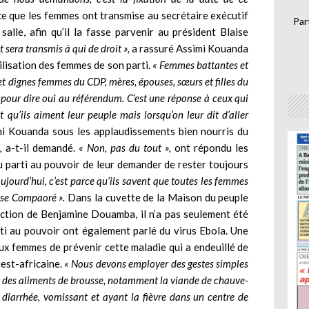
 que les femmes ont transmise au secrétaire exécutif
Par
alle, afin qu’il la fasse parvenir au président Blaise
t sera transmis à qui de droit »,
a rassuré Assimi Kouanda
ilisation des femmes de son parti.
« Femmes battantes et
t dignes femmes du CDP, mères, épouses, sœurs et filles du
 pour dire oui au référendum. C’est une réponse à ceux qui
 qu’ils aiment leur peuple mais lorsqu’on leur dit d’aller
mi Kouanda sous les applaudissements bien nourris du
,
a-t-il demandé.
« Non, pas du tout »,
ont répondu les
u parti au pouvoir de leur demander de rester toujours
ujourd’hui, c’est parce qu’ils savent que toutes les femmes
aise Compaoré ».
Dans la cuvette de la Maison du peuple
ection de Benjamine Douamba, il n’a pas seulement été
rti au pouvoir ont également parlé du virus Ebola. Une
aux femmes de prévenir cette maladie qui a endeuillé de
est-africaine.
« Nous devons employer des gestes simples
t des aliments de brousse, notamment la viande de chauve-
 diarrhée, vomissant et ayant la fièvre dans un centre de