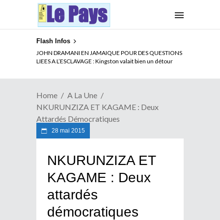
Flash Infos
ELECTION DE TALON A LA TETE DU SENAT BENINOIS :
Quand Patrice quitte le pouvoir sans partir !
Home
A La Une
NKURUNZIZA ET KAGAME : Deux
Attardés Démocratiques
28 mai 2015
NKURUNZIZA ET
KAGAME : Deux
attardés
démocratiques