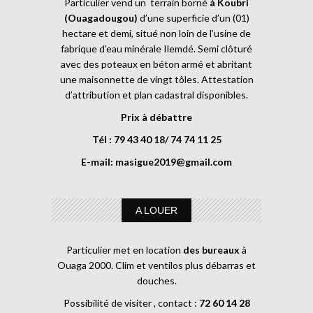
Particulier vend un terrain borné
à Koubri
(Ouagadougou)
d’une superficie d’un (01)
hectare et demi, situé non loin de l’usine de
fabrique d’eau minérale Ilemdé. Semi clôturé
avec des poteaux en béton armé et abritant
une maisonnette de vingt tôles. Attestation
d’attribution et plan cadastral disponibles.
Prix à débattre
Tél : 79 43 40 18/ 74 74 11 25
E-mail:
masigue2019@gmail.com
A LOUER
Particulier met en location
des bureaux
à
Ouaga 2000. Clim et ventilos plus débarras et
douches.
Possibilité de visiter , contact :
72 60 14 28