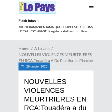
Flash Infos
ELECTION DE TALON A LA TETE DU SENAT BENINOIS :
JOHN DRAMANI EN JAMAIQUE POUR DES QUESTIONS
Quand Patrice quitte le pouvoir sans partir !
LIEES A L’ESCLAVAGE : Kingston valait bien un détour
Home
A La Une
NOUVELLES VIOLENCES MEURTRIERES
EN RCA:Touadéra A Du Pain Sur La Planche
29 janvier 2020
NOUVELLES
VIOLENCES
MEURTRIERES EN
RCA:Touadéra a du