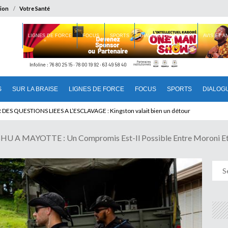
ion
Votre Santé
 BRAISE
LIGNES DE FORCE
FOCUS
SPORTS
DIALOGUE INTERIEUR
AVIS ET 
S
SUR LA BRAISE
LIGNES DE FORCE
FOCUS
SPORTS
DIALOG
T BENINOIS : Quand Patrice quitte le pouvoir sans partir !
MAYOTTE : Un Compromis Est-Il Possible Entre Moroni Et 