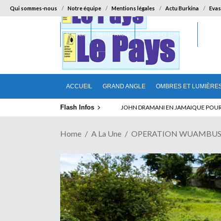
Qui sommes-nous
Notre équipe
Mentions légales
Actu Burkina
Evas
ACCUEIL
GRAND ANGLE
OMBRES ET LUMIÈRES
SUR LA
ACCUEIL
GRAND ANGLE
OMBRES ET LUMIÈRE
Flash Infos
ELECTION DE TALON A LA TETE DU SENA
Home
A La Une
OPERATION WUAMBUSHU A 