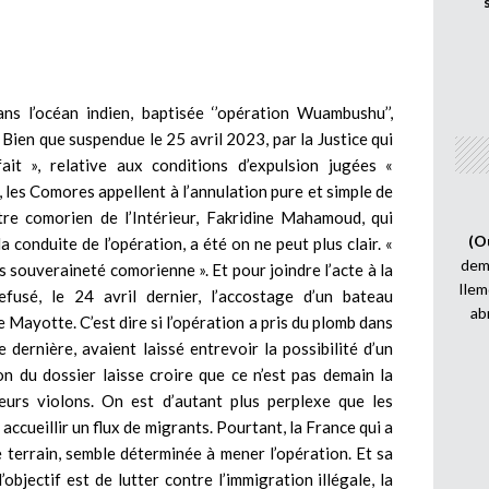
ns l’océan indien, baptisée ‘’opération Wuambushu’’,
Bien que suspendue le 25 avril 2023, par la Justice qui
ait », relative aux conditions d’expulsion jugées «
 les Comores appellent à l’annulation pure et simple de
stre comorien de l’Intérieur, Fakridine Mahamoud, qui
(O
a conduite de l’opération, a été on ne peut plus clair. «
demi
 souveraineté comorienne ». Et pour joindre l’acte à la
Ilem
fusé, le 24 avril dernier, l’accostage d’un bateau
ab
Mayotte. C’est dire si l’opération a pris du plomb dans
e dernière, avaient laissé entrevoir la possibilité d’un
on du dossier laisse croire que ce n’est pas demain la
leurs violons. On est d’autant plus perplexe que les
ccueillir un flux de migrants. Pourtant, la France qui a
 terrain, semble déterminée à mener l’opération. Et sa
’objectif est de lutter contre l’immigration illégale, la