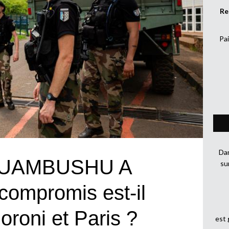
Re
Pai
Dan
UAMBUSHU A
su
ompromis est-il
oroni et Paris ?
est