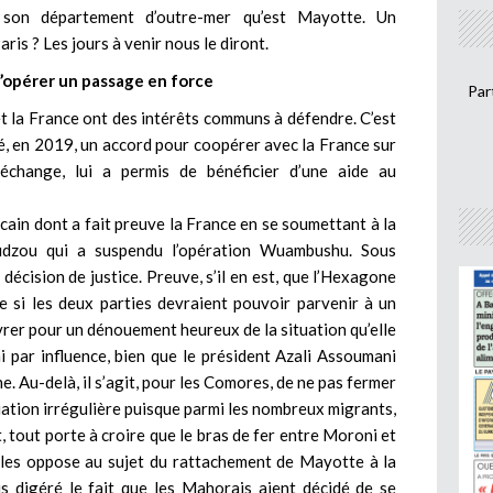
s son département d’outre-mer qu’est Mayotte. Un
is ? Les jours à venir nous le diront.
 d’opérer un passage en force
Par
t la France ont des intérêts communs à défendre. C’est
é, en 2019, un accord pour coopérer avec la France sur
 échange, lui a permis de bénéficier d’une aide au
blicain dont a fait preuve la France en se soumettant à la
oudzou qui a suspendu l’opération Wuambushu. Sous
 décision de justice. Preuve, s’il en est, que l’Hexagone
e si les deux parties devraient pouvoir parvenir à un
vrer pour un dénouement heureux de la situation qu’elle
ni par influence, bien que le président Azali Assoumani
ne. Au-delà, il s’agit, pour les Comores, de ne pas fermer
uation irrégulière puisque parmi les nombreux migrants,
, tout porte à croire que le bras de fer entre Moroni et
qui les oppose au sujet du rattachement de Mayotte à la
is digéré le fait que les Mahorais aient décidé de se