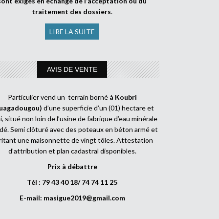
sont exigés en échange de l’acceptation ou du
traitement des dossiers
.
LIRE LA SUITE
AVIS DE VENTE
Particulier vend un terrain borné
à Koubri
uagadougou)
d’une superficie d’un (01) hectare et
, situé non loin de l’usine de fabrique d’eau minérale
dé. Semi clôturé avec des poteaux en béton armé et
ritant une maisonnette de vingt tôles. Attestation
d’attribution et plan cadastral disponibles.
Prix à débattre
Tél : 79 43 40 18/ 74 74 11 25
E-mail:
masigue2019@gmail.com