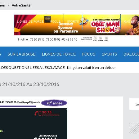
ion
Votre Santé
 BRAISE
LIGNES DE FORCE
FOCUS
SPORTS
DIALOGUE INTERIEUR
AVIS ET 
S
SUR LA BRAISE
LIGNES DE FORCE
FOCUS
SPORTS
DIALOG
T BENINOIS : Quand Patrice quitte le pouvoir sans partir !
Du 21/10/216 Au 23/10/2016