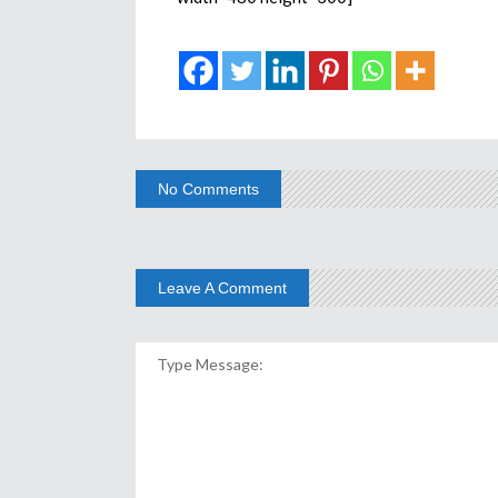
No Comments
Leave A Comment