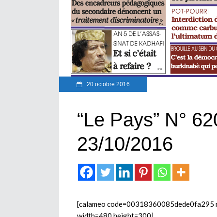
20 octobre 2016
“Le Pays” N° 62
23/10/2016
[calameo code=00318360085dede0fa295 mod
width=480 height=300]