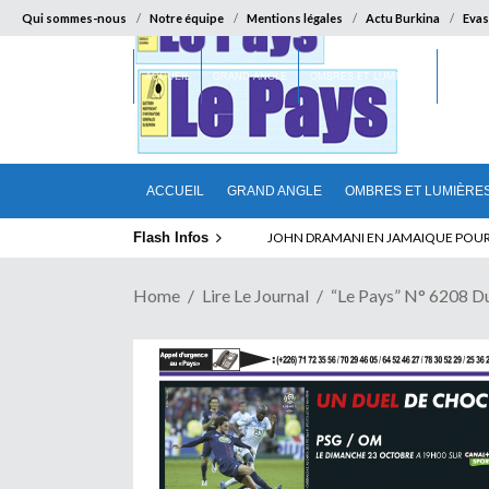
Qui sommes-nous
Notre équipe
Mentions légales
Actu Burkina
Evas
ACCUEIL
GRAND ANGLE
OMBRES ET LUMIÈRES
SUR LA
ACCUEIL
GRAND ANGLE
OMBRES ET LUMIÈRE
Flash Infos
ELECTION DE TALON A LA TETE DU SENA
Home
Lire Le Journal
“Le Pays” N° 6208 