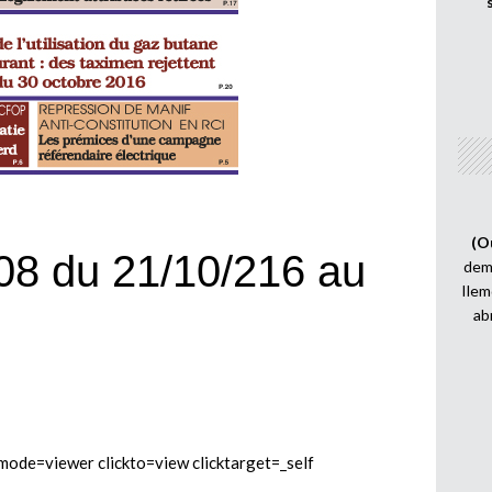
(O
08 du 21/10/216 au
demi
Ilem
ab
e=viewer clickto=view clicktarget=_self