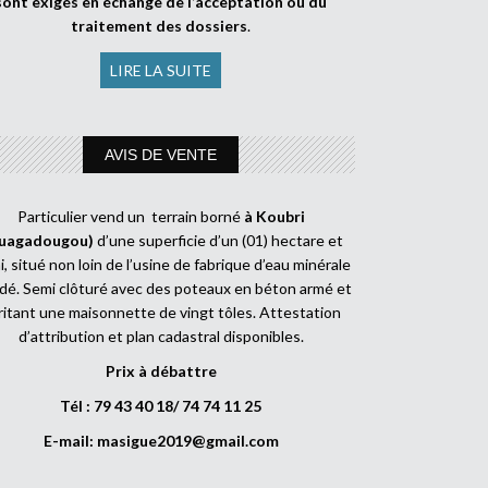
sont exigés en échange de l’acceptation ou du
traitement des dossiers
.
LIRE LA SUITE
AVIS DE VENTE
Particulier vend un terrain borné
à Koubri
uagadougou)
d’une superficie d’un (01) hectare et
, situé non loin de l’usine de fabrique d’eau minérale
dé. Semi clôturé avec des poteaux en béton armé et
ritant une maisonnette de vingt tôles. Attestation
d’attribution et plan cadastral disponibles.
Prix à débattre
Tél : 79 43 40 18/ 74 74 11 25
E-mail:
masigue2019@gmail.com