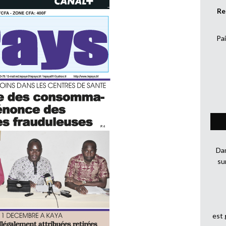
Re
Pai
Dan
su
est