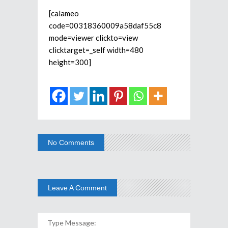
[calameo
code=00318360009a58daf55c8
mode=viewer clickto=view
clicktarget=_self width=480
height=300]
No Comments
Leave A Comment