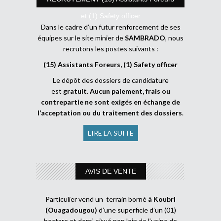
et (1) Safety officer
Dans le cadre d’un futur renforcement de ses
équipes sur le site minier de
SAMBRADO
, nous
recrutons les postes suivants :
(15) Assistants Foreurs, (1) Safety officer
Le dépôt des dossiers de candidature
est
gratuit
.
Aucun paiement, frais ou
contrepartie ne sont exigés en échange de
l’acceptation ou du traitement des dossiers
.
LIRE LA SUITE
AVIS DE VENTE
Particulier vend un terrain borné
à Koubri
(Ouagadougou)
d’une superficie d’un (01)
hectare et demi, situé non loin de l’usine de