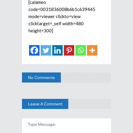
[calameo
code=0031836008b6b1c639445
mode=viewer clickto=view
clicktarget=_self width=480
height=300]
No Comments
Leave A Comment