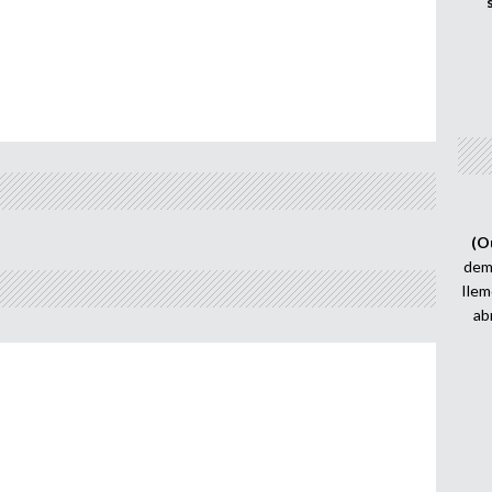
(O
demi
Ilem
ab