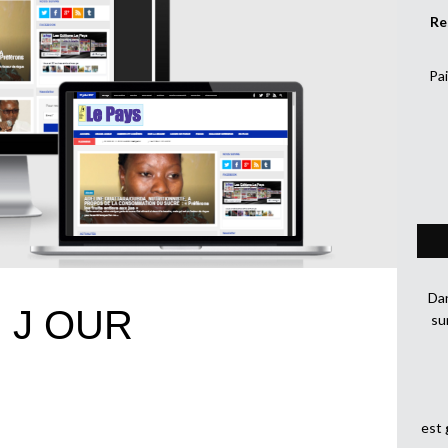
Re
Pai
Dan
 J OUR
su
est