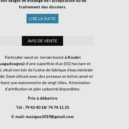
sont exigés en échange de l’acceptation ou du
traitement des dossiers
.
LIRE LA SUITE
AVIS DE VENTE
Particulier vend un terrain borné
à Koubri
uagadougou)
d’une superficie d’un (01) hectare et
, situé non loin de l’usine de fabrique d’eau minérale
dé. Semi clôturé avec des poteaux en béton armé et
ritant une maisonnette de vingt tôles. Attestation
d’attribution et plan cadastral disponibles.
Prix à débattre
Tél : 79 43 40 18/ 74 74 11 25
E-mail:
masigue2019@gmail.com