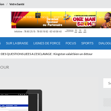
ion
Votre Santé
 BRAISE
LIGNES DE FORCE
FOCUS
SPORTS
DIALOGUE INTERIEUR
AVIS ET 
S
SUR LA BRAISE
LIGNES DE FORCE
FOCUS
SPORTS
DIALOG
T BENINOIS : Quand Patrice quitte le pouvoir sans partir !
DES QUESTIONS LIEES A L’ESCLAVAGE : Kingston valait bien un détour
J OUR