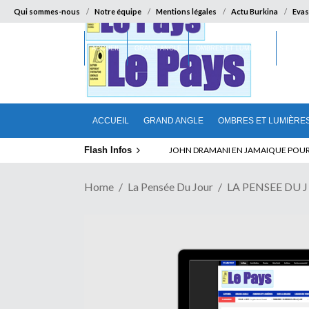
Qui sommes-nous
Notre équipe
Mentions légales
Actu Burkina
Evas
ACCUEIL
GRAND ANGLE
OMBRES ET LUMIÈRES
SUR LA
ACCUEIL
GRAND ANGLE
OMBRES ET LUMIÈRE
Flash Infos
ELECTION DE TALON A LA TETE DU SENA
JOHN DRAMANI EN JAMAIQUE POUR 
Home
La Pensée Du Jour
LA PENSEE DU 