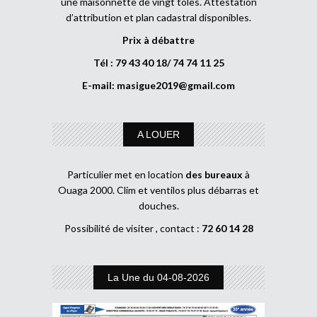
une maisonnette de vingt tôles. Attestation
d’attribution et plan cadastral disponibles.
Prix à débattre
Tél : 79 43 40 18/ 74 74 11 25
E-mail:
masigue2019@gmail.com
A LOUER
Particulier met en location
des bureaux
à
Ouaga 2000. Clim et ventilos plus débarras et
douches.
Possibilité de visiter , contact :
72 60 14 28
La Une du 04-08-2026