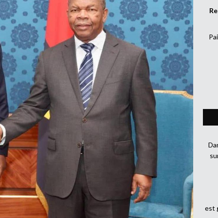
Re
Pai
Dan
su
est