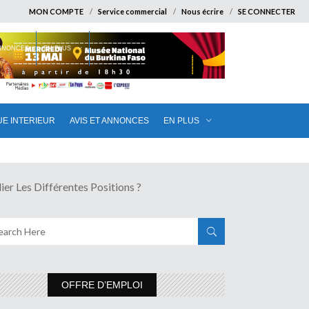
MON COMPTE
Service commercial
Nous écrire
SE CONNECTER
ANNONCES
EN PLUS
UE INTERIEUR
AVIS ET ANNONCES
EN PLUS
Les Différentes Positions ?
OFFRE D’EMPLOI