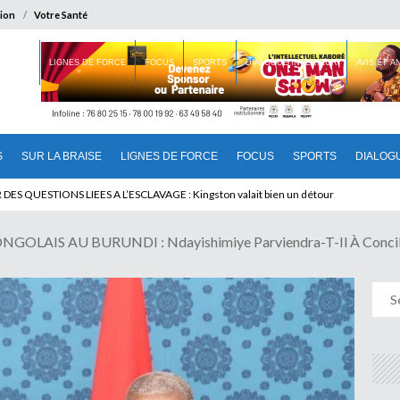
ion
Votre Santé
 BRAISE
LIGNES DE FORCE
FOCUS
SPORTS
DIALOGUE INTERIEUR
AVIS ET 
S
SUR LA BRAISE
LIGNES DE FORCE
FOCUS
SPORTS
DIALOG
T BENINOIS : Quand Patrice quitte le pouvoir sans partir !
AIS AU BURUNDI : Ndayishimiye Parviendra-T-Il À Concilier 