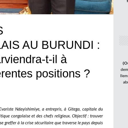
S
IS AU BURUNDI :
viendra-t-il à
(O
demi
férentes positions ?
Ilem
ab
 Evariste Ndayishimiye, a entrepris, à Gitega, capitale du
tique congolaise et des chefs religieux. Objectif : trouver
se greffer à la crise sécuritaire que traverse le pays depuis