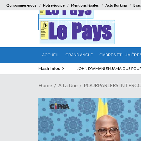
Qui sommes-nous
Notre équipe
Mentions légales
Actu Burkina
Evas
ACCUEIL
GRAND ANGLE
OMBRES ET LUMIÈRES
SUR LA
ACCUEIL
GRAND ANGLE
OMBRES ET LUMIÈRE
Flash Infos
ELECTION DE TALON A LA TETE DU SENA
Home
A La Une
POURPARLERS INTERCONGOL