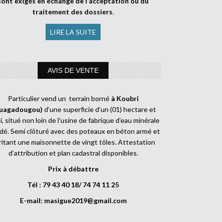
sont exigés en échange de l’acceptation ou du
traitement des dossiers
.
LIRE LA SUITE
AVIS DE VENTE
Particulier vend un terrain borné
à Koubri
uagadougou)
d’une superficie d’un (01) hectare et
, situé non loin de l’usine de fabrique d’eau minérale
dé. Semi clôturé avec des poteaux en béton armé et
ritant une maisonnette de vingt tôles. Attestation
d’attribution et plan cadastral disponibles.
Prix à débattre
Tél : 79 43 40 18/ 74 74 11 25
E-mail:
masigue2019@gmail.com