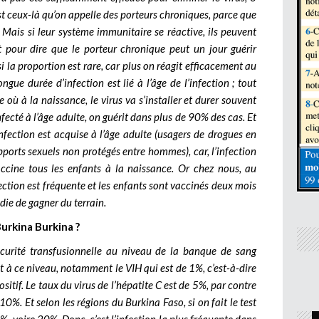
est ceux-là qu’on appelle des porteurs chroniques, parce que
 Mais si leur système immunitaire se réactive, ils peuvent
st pour dire que le porteur chronique peut un jour guérir
la proportion est rare, car plus on réagit efficacement au
ngue durée d’infection est lié à l’âge de l’infection ; tout
 où à la naissance, le virus va s’installer et durer souvent
nfecté à l’âge adulte, on guérit dans plus de 90% des cas. Et
’infection est acquise à l’âge adulte (usagers de drogues en
apports sexuels non protégés entre hommes), car, l’infection
ccine tous les enfants à la naissance. Or chez nous, au
fection est fréquente et les enfants sont vaccinés deux mois
die de gagner du terrain.
Burkina Burkina ?
sécurité transfusionnelle au niveau de la banque de sang
t à ce niveau, notamment le VIH qui est de 1%, c’est-à-dire
itif. Le taux du virus de l’hépatite C est de 5%, par contre
10%. Et selon les régions du Burkina Faso, si on fait le test