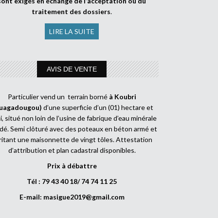
sont exigés en échange de l’acceptation ou du
traitement des dossiers
.
LIRE LA SUITE
AVIS DE VENTE
Particulier vend un terrain borné
à Koubri
uagadougou)
d’une superficie d’un (01) hectare et
, situé non loin de l’usine de fabrique d’eau minérale
dé. Semi clôturé avec des poteaux en béton armé et
ritant une maisonnette de vingt tôles. Attestation
d’attribution et plan cadastral disponibles.
Prix à débattre
Tél : 79 43 40 18/ 74 74 11 25
E-mail:
masigue2019@gmail.com