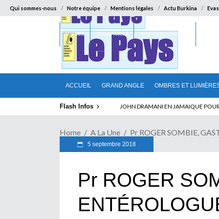
Qui sommes-nous
Notre équipe
Mentions légales
Actu Burkina
Evas
ACCUEIL
GRAND ANGLE
OMBRES ET LUMIÈRES
SUR LA
ACCUEIL
GRAND ANGLE
OMBRES ET LUMIÈRE
Flash Infos
JOHN DRAMANI EN JAMAIQUE POUR DES
Home
A La Une
Pr ROGER SOMBIE, GASTR
5 septembre 2018
Pr ROGER SOM
ENTÉROLOGUE 