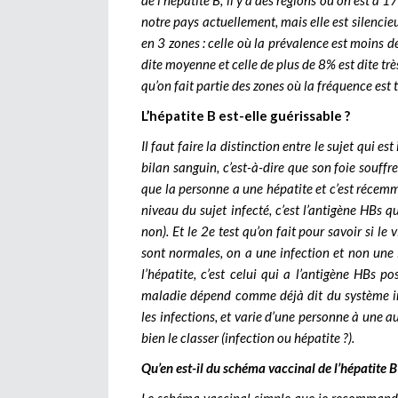
de l’hépatite B, il y a des régions où on est à 
notre pays actuellement, mais elle est silencieu
en 3 zones : celle où la prévalence est moins de 
dite moyenne et celle de plus de 8% est dite trè
qu’on fait partie des zones où la fréquence est t
L’hépatite B est-elle guérissable ?
Il faut faire la distinction entre le sujet qui es
bilan sanguin, c’est-à-dire que son foie souff
que la personne a une hépatite et c’est récemme
niveau du sujet infecté, c’est l’antigène HBs qu
non). Et le 2e test qu’on fait pour savoir si le 
sont normales, on a une infection et non une i
l’hépatite, c’est celui qui a l’antigène HBs p
maladie dépend comme déjà dit du système imm
les infections, et varie d’une personne à une a
bien le classer (infection ou hépatite ?).
Qu’en est-il du schéma vaccinal de l’hépatite B