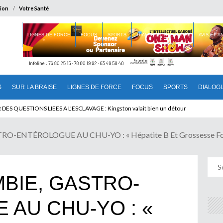
ion
Votre Santé
 BRAISE
LIGNES DE FORCE
FOCUS
SPORTS
DIALOGUE INTERIEUR
AVIS ET 
S
SUR LA BRAISE
LIGNES DE FORCE
FOCUS
SPORTS
DIALOG
 QUESTIONS LIEES A L’ESCLAVAGE : Kingston valait bien un détour
O-ENTÉROLOGUE AU CHU-YO : « Hépatite B Et Grossesse Fo
BIE, GASTRO-
AU CHU-YO : «