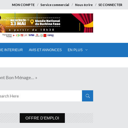
MON COMPTE
Service commercial
Nous écrire
SE CONNECTER
ANNONCES
EN PLUS
UE INTERIEUR
AVIS ET ANNONCES
EN PLUS
nt Bon Ménage… »
OFFRE D’EMPLOI