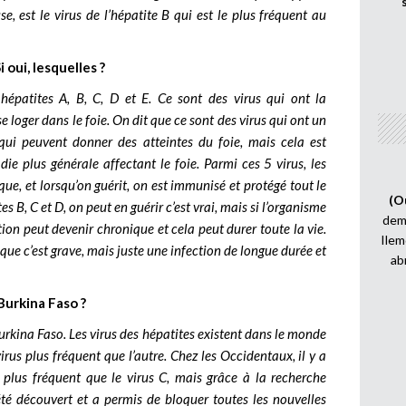
se, est le virus de l’hépatite B qui est le plus fréquent au
i oui, lesquelles ?
s hépatites A, B, C, D et E. Ce sont des virus qui ont la
 se loger dans le foie. On dit que ce sont des virus qui ont un
 qui peuvent donner des atteintes du foie, mais cela est
die plus générale affectant le foie. Parmi ces 5 virus, les
ue, et lorsqu’on guérit, on est immunisé et protégé tout le
(O
es B, C et D, on peut en guérir c’est vrai, mais si l’organisme
demi
ction peut devenir chronique et cela peut durer toute la vie.
Ilem
que c’est grave, mais juste une infection de longue durée et
ab
Burkina Faso ?
Burkina Faso. Les virus des hépatites existent dans le monde
virus plus fréquent que l’autre. Chez les Occidentaux, il y a
t plus fréquent que le virus C, mais grâce à la recherche
 été découvert et a permis de bloquer toutes les nouvelles