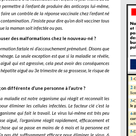
e permettre à l’enfant de produire des anticorps lui-même,
faire un contrôle de la réponse vaccinale chez l’enfant né
 contamination. J’insiste pour dire qu’on doit vacciner tous
 que la maman soit infectée ou pas.
causer des malformations chez le nouveau-né ?
lformation fœtale ni d’accouchement prématuré. Disons que
ménage. La seule exception est que si la maladie se révèle,
n aiguë qui est agressive, cela peut avoir des conséquences
e hépatite aiguë au 3e trimestre de sa grossesse, le risque de
çon différente d’une personne à l’autre ?
la maladie est notre organisme qui réagit et reconnaît les
 pour éliminer les cellules infectées. Le facteur clé c’est la
ganisme qui fait le travail. Le virus lui-même est très peu
hase aiguë, l’organisme réagit rapidement, efficacement et
s, chose qui se passe en moins de 6 mois et la personne est
a pas été suffisamment efficace pour éliminer le virus, 6