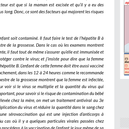
cteur est que si la maman est excisée et qu’il y a eu des
lus long. Donc, ce sont des facteurs qui majorent les risques
fant soit contaminé. Il faut faire le test de l’hépatite B à
stre de la grossesse. Dans le cas où les examens montrent
nte, il faut tout de même s’assurer qu’elle est immunisée et
rotéger contre le virus; et j’insiste pour dire que la femme
’hépatite B. L’enfant de cette femme doit être aussi vacciné
’accouchement, dans les 12 à 24 heures comme le recommande
mestre de la grossesse montrent que la femme est infectée,
r voir si le virus se multiplie et la quantité du virus qui
mportant, pour savoir si le risque de contamination du bébé
 élevée chez la mère, on met un traitement antiviral au 3e
iplication du virus et réduire la quantité dans le sang chez
une sérovaccination qui est une injection d’anticorps à
Au cas où il y a quelques particules virales passées chez
 on procédera à la vaccination de l’enfant le jour même de sa