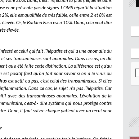
17%, voire 20%. Donc, c’est l’infection la plus fréquente dans
se et ne présente pas de signes. L’OMS répartit la situation
2%, elle est qualifiée de très faible, celle entre 2 et 8% est
s élevée. Or, le Burkina Faso est à 10%. Donc, cela veut dire
rès élevée.
t infecté et celui qui fait l’hépatite et qui a une anomalie du
re et ses transaminases sont anormales. Dans ce cas, on dit
nt qu’a été faite cette distinction. La différence est qu’au
i est positif (test qu’on fait pour savoir si on a le virus ou
virus est actif ou pas, c’est celui des transaminases. Si elles
nflammation. Dans ce cas, le sujet n’a pas l’hépatite. Car
ositif avec des transaminases anormales. L’évolution de la
unitaire, c’est-à- dire système qui nous protège contre
utre. Donc, il faut suivre chaque patient avec un recul pour
?