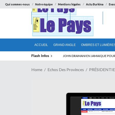
Qui sommes-nous
Notre équipe
Mentions légales
Actu Burkina
Evas
ACCUEIL
GRAND ANGLE
OMBRES ET LUMIÈRES
SUR LA
ACCUEIL
GRAND ANGLE
OMBRES ET LUMIÈRE
Flash Infos
ELECTION DE TALON A LA TETE DU SENA
Home
Echos Des Provinces
PRÉSIDENTIELL