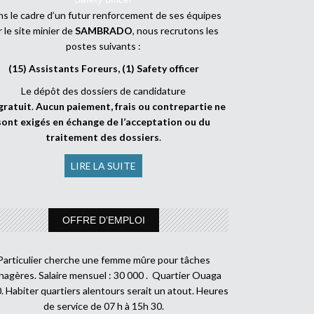
s le cadre d’un futur renforcement de ses équipes
r le site minier de
SAMBRADO
, nous recrutons les
postes suivants :
(15) Assistants Foreurs, (1) Safety officer
Le dépôt des dossiers de candidature
gratuit
.
Aucun paiement, frais ou contrepartie ne
sont exigés en échange de l’acceptation ou du
traitement des dossiers
.
LIRE LA SUITE
OFFRE D’EMPLOI
Particulier cherche une femme mûre pour tâches
agères. Salaire mensuel : 30 000 . Quartier Ouaga
. Habiter quartiers alentours serait un atout. Heures
de service de 07 h à 15h 30.