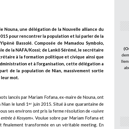
e Nouna, une délégation de la Nouvelle alliance du
2015 pour rencontrer la population et lui parler de la
ll Yipènè Bassolé. Composée de Mamadou Symbolo,
(O
ale de la NAFA/Kossi; de Lankô Sérémé, le secrétaire
demi
étaire à la formation politique et civique ainsi que
Ilem
inistration et à l’organisation, cette délégation a
ab
 part de la population de Nian, massivement sortie
 leur mot.
ots lancés par Mariam Fofana, ex-maire de Nouna, ont
 Nian le lundi 1
juin 2015. Situé à une quarantaine de
er
 tous ses environs ont pris la ferme résolution de
«suivre
n entrée à Kosyam».
Voulue sobre par Mariam Fofana et
st finalement transformée en un véritable meeting. En