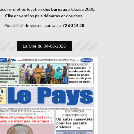
ticulier met en location
des bureaux
à Ouaga 2000.
Clim et ventilos plus débarras et douches.
Possibilité de visiter , contact :
72 60 14 28
La Une du 04-08-2026