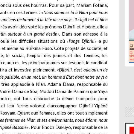
conclu sous des hourras. Pour sa part, Mariam Fofana,
tants en ces termes :
«Nous sommes là à Nian pour vous
 anciens réclament à la tête de ce pays. Il s’agit bel et bien
rès avoir décrypté les prénoms Djibril et Yipènè, elle a
tin, surtout à un grand destin».
Dans son adresse à la
ulé les difficiles situations où
«l’ange Djibrill»
a pu
an et même au Burkina Faso. Côté projets de société, et
é, le social, l’emploi des jeunes et des femmes, les
re autres, les principaux axes sur lesquels le candidat
tira et investira pleinement.
«Djibrill, c’est quelqu’un de
 de paisible, en un mot, un homme d’Etat dont notre pays a
 très applaudie à Nian. Adama Dama, responsable du
s, André Dama de Soa, Modou Dama de Pa ainsi que Yaya
ncontre, ont tous embouché la même trompette pour
 et leur ferme volonté d’accompagner Djibrill Yipènè
à Kosyam. Quant aux femmes, elles ont tout simplement
es femmes de Nian et ses environnants, nous étions, nous
 Yipènè Bassolé»
. Pour Enoch Dakuyo, responsable de la