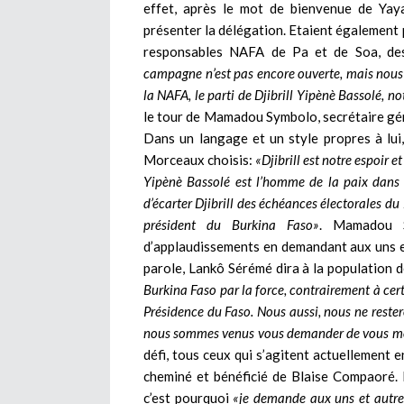
effet, après le mot de bienvenue de Ya
présenter la délégation. Etaient égaleme
responsables NAFA de Pa et de Soa, de
campagne n’est pas encore ouverte, mais nous
la NAFA, le parti de Djibrill Yipènè Bassolé, no
le tour de Mamadou Symbolo, secrétaire gén
Dans un langage et un style propres à lu
Morceaux choisis:
«Djibrill est notre espoir e
Yipènè Bassolé est l’homme de la paix dans 
d’écarter Djibrill des échéances électorales du
président du Burkina Faso»
. Mamadou S
d’applaudissements en demandant aux uns et 
parole, Lankô Sérémé dira à la population d
Burkina Faso par la force, contrairement à certa
Présidence du Faso. Nous aussi, nous ne reste
nous sommes venus vous demander de vous mo
défi, tous ceux qui s’agitent actuellement e
cheminé et bénéficié de Blaise Compaoré. 
c’est pourquoi
«je demande aux uns et autres