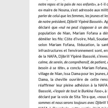
notre repos et la paix de nos enfants»,
a-t-il 
ex-maire de Nouna, s’est adressée aux mili
parler de celui que les femmes, les jeunes et les
de notre président, Djibrill Yipènè Bassolé».
Ap
déclaré que
«nul ne peut s’opposer à un des
population de Nian, Mariam Fofana a déro
démêler les fils: Côte d’Ivoire, Mali, Soud
selon Mariam Fofana, l’éducation, la sant
infrastructures et l’environnement sont, ent
de la NAFA, Djibrill Yipènè Bassolé, s’inves
calme, de serein, de compréhensif, de patient,
besoin à sa tête»,
a conclu Mariam Fofana,
village de Nian, Issa Dama pour les jeune
Dama, la cheville ouvrière de cette re
réaffirmer leur pleine adhésion à la NAFA
Bassolé,
«l’espoir de tout le Burkina Faso
», 
déclaré par la voix de Sita Téra que,
«nous l
sommes et nous serons toujours avec Djibrill