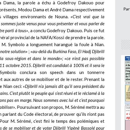
ya Dama, la parole a échu à Godefroy Dakouo pour
Par
nt présents, Modou Dama et André Dama respectivement
s villages environnants de Nouna.
«C’est vrai que la
 sommes juste venus pour vous présenter et vous parler de
tre parti à tous»
, a conclu Godefroy Dakouo. Puis ce fut
éral provincial de la NAFA/Kossi de prendre la parole.
i, M. Symbolo a longuement harangué la foule à Nian.
t notre solution»
;
«au-delà du Burkina Faso, El Hadj Djibrill
la sous-région et dans le monde»;
«ce n’est pas possible
 11 octobre 2015. Djibrill est candidat à 100% et il sera le
ymbolo conclura son speech dans un tonnerre
aux autres de se mobiliser et de le rester. Prenant la
e Nian ceci:
«Djibrill n’a jamais dit qu’il sera président du
ins. C’est plutôt le peuple qui s’est réuni et le réclamé à la
rons pas en marge. Nous sommes avec lui et c’est pourquoi
biliser»
. Poursuivant son propos, M. Sérémé mettra au
n parlant du Code électoral, de prouver qu’ils n’ont pas
Pour M. Sérémé, c’est fini le temps des polémiques et
 de se mobiliser et de voter Djibrill Yipènè Bassolé pour