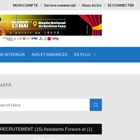
MON COMPTE
Service commercial
Nous écrire
SE CONNECTER
ANNONCES
EN PLUS
UE INTERIEUR
AVIS ET ANNONCES
EN PLUS
 NAFA
RECRUTEMENT (15) Assistants Foreurs et (1)
Safety officer