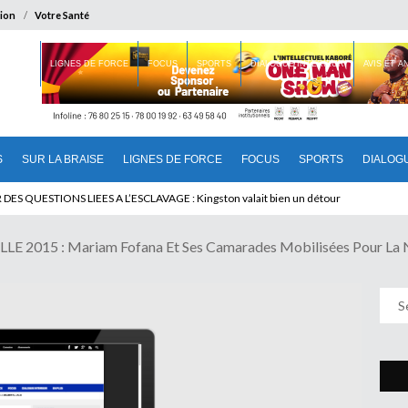
ion
Votre Santé
 BRAISE
LIGNES DE FORCE
FOCUS
SPORTS
DIALOGUE INTERIEUR
AVIS ET 
S
SUR LA BRAISE
LIGNES DE FORCE
FOCUS
SPORTS
DIALOG
T BENINOIS : Quand Patrice quitte le pouvoir sans partir !
E 2015 : Mariam Fofana Et Ses Camarades Mobilisées Pour La