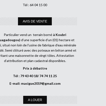
Tél : 64 04 15 00
AVIS DE VENTE
Particulier vend un terrain borné
à Koubri
uagadougou)
d’une superficie d’un (01) hectare et
, situé non loin de l’usine de fabrique d’eau minérale
dé. Semi clôturé avec des poteaux en béton armé et
ritant une maisonnette de vingt tôles. Attestation
d’attribution et plan cadastral disponibles.
Prix à débattre
Tél : 79 43 40 18/ 74 74 11 25
E-mail:
masigue2019@gmail.com
A LOUER