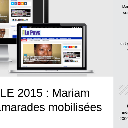
Dan
su
est
E 2015 : Mariam
amarades mobilisées
mén
2000