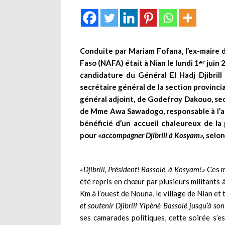
Conduite par Mariam Fofana, l’ex-maire d
Faso (NAFA) était à Nian le lundi 1
juin 
er
candidature du Général El Hadj Djibri
secrétaire général de la section provinci
général adjoint, de Godefroy Dakouo, secr
de Mme Awa Sawadogo, responsable à l’adm
bénéficié d’un accueil chaleureux de la
pour
«accompagner Djibrill à Kosyam»,
selon
«Djibrill, Président! Bassolé, à Kosyam!»
Ces m
été repris en chœur par plusieurs militants à
Km à l’ouest de Nouna, le village de Nian et
et soutenir Djibrill Yipènè Bassolé jusqu’à so
ses camarades politiques, cette soirée s’e