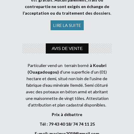
contrepartie ne sont exigés en échange de
l’acceptation ou du traitement des dossiers
.
LIRE LA SUITE
AVIS DE VENTE
Particulier vend un terrain borné
à Koubri
(Ouagadougou)
d’une superficie d’un (01)
hectare et demi, situé non loin de l’usine de
fabrique d’eau minérale Ilemdé. Semi clôturé
avec des poteaux en béton armé et abritant
une maisonnette de vingt tôles. Attestation
d’attribution et plan cadastral disponibles.
Prix à débattre
Tél : 79 43 40 18/ 74 74 11 25
E-mail:
masigue2019@gmail.com