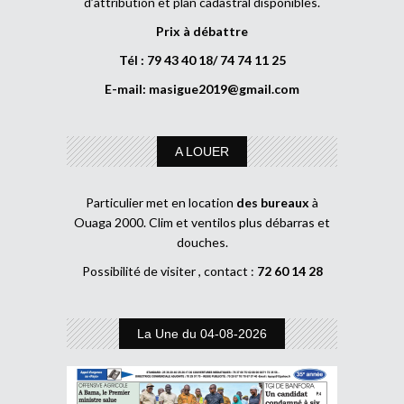
d’attribution et plan cadastral disponibles.
Prix à débattre
Tél : 79 43 40 18/ 74 74 11 25
E-mail:
masigue2019@gmail.com
A LOUER
Particulier met en location
des bureaux
à
Ouaga 2000. Clim et ventilos plus débarras et
douches.
Possibilité de visiter , contact :
72 60 14 28
La Une du 04-08-2026