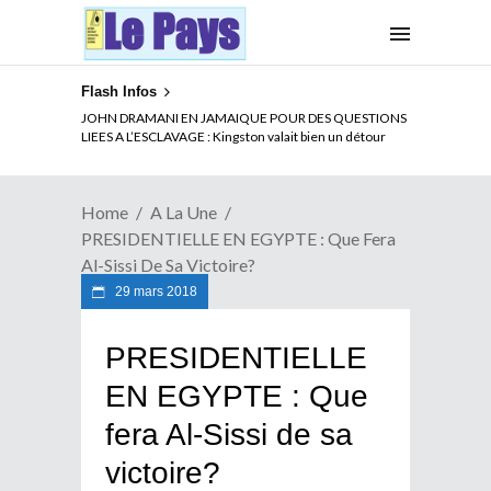
Flash Infos
ELECTION DE TALON A LA TETE DU SENAT BENINOIS :
JOHN DRAMANI EN JAMAIQUE POUR DES QUESTIONS
Quand Patrice quitte le pouvoir sans partir !
LIEES A L’ESCLAVAGE : Kingston valait bien un détour
Home
A La Une
PRESIDENTIELLE EN EGYPTE : Que Fera
Al-Sissi De Sa Victoire?
29 mars 2018
PRESIDENTIELLE
EN EGYPTE : Que
fera Al-Sissi de sa
victoire?