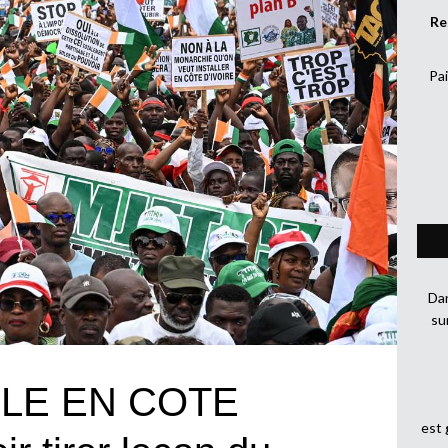
Re
Pai
Dan
su
LE EN COTE
est