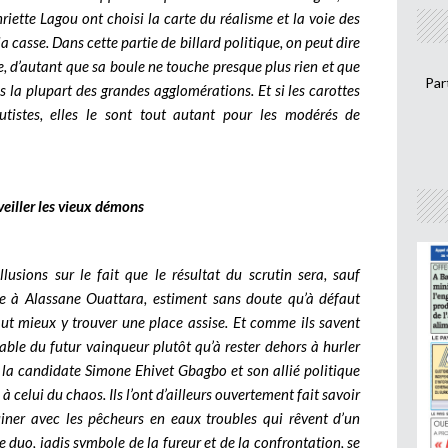
iette Lagou ont choisi la carte du réalisme et la voie des
la casse.
Dans cette partie de billard politique, on peut dire
ne, d’autant que sa boule ne touche presque plus rien et que
Par
s la plupart des grandes agglomérations. Et si les carottes
utistes, elles le sont tout autant pour les modérés de
veiller les vieux démons
llusions sur le fait que le résultat du scrutin sera, sauf
le à Alassane Ouattara, estiment sans doute qu’à défaut
vaut mieux y trouver une place assise. Et comme ils savent
table du futur vainqueur plutôt qu’à rester dehors à hurler
, la candidate Simone Ehivet Gbagbo et son allié politique
à celui du chaos. Ils l’ont d’ailleurs ouvertement fait savoir
iner avec les pêcheurs en eaux troubles qui rêvent d’un
e duo, jadis symbole de la fureur et de la confrontation, se