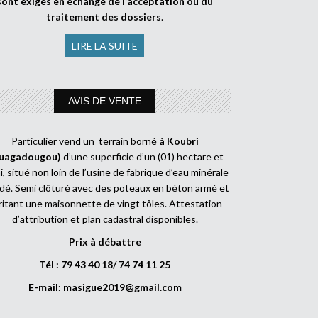
sont exigés en échange de l’acceptation ou du
traitement des dossiers
.
LIRE LA SUITE
AVIS DE VENTE
Particulier vend un terrain borné
à Koubri
uagadougou)
d’une superficie d’un (01) hectare et
, situé non loin de l’usine de fabrique d’eau minérale
dé. Semi clôturé avec des poteaux en béton armé et
ritant une maisonnette de vingt tôles. Attestation
d’attribution et plan cadastral disponibles.
Prix à débattre
Tél : 79 43 40 18/ 74 74 11 25
E-mail:
masigue2019@gmail.com