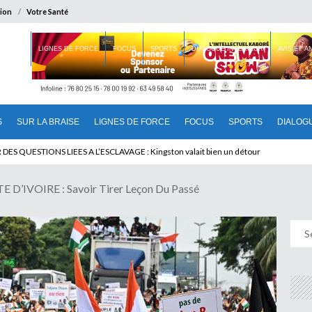
ion
Votre Santé
 BRAISE
LIGNES DE FORCE
FOCUS
SPORTS
DIALOGUE INTERIEUR
AVIS ET 
S
SUR LA BRAISE
LIGNES DE FORCE
FOCUS
SPORTS
DIALOG
T BENINOIS : Quand Patrice quitte le pouvoir sans partir !
D’IVOIRE : Savoir Tirer Leçon Du Passé