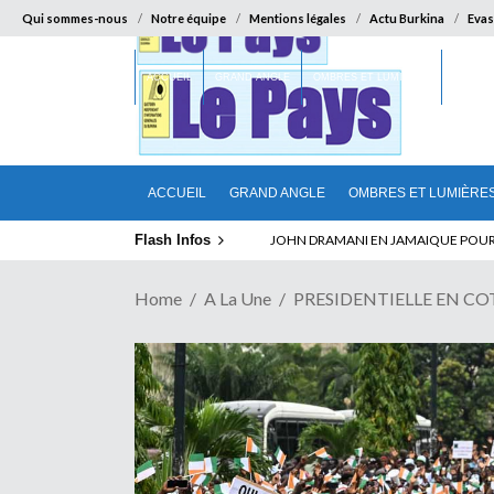
Qui sommes-nous
Notre équipe
Mentions légales
Actu Burkina
Evas
ACCUEIL
GRAND ANGLE
OMBRES ET LUMIÈRES
SUR LA
ACCUEIL
GRAND ANGLE
OMBRES ET LUMIÈRE
Flash Infos
ELECTION DE TALON A LA TETE DU SENA
Home
A La Une
PRESIDENTIELLE EN COTE 