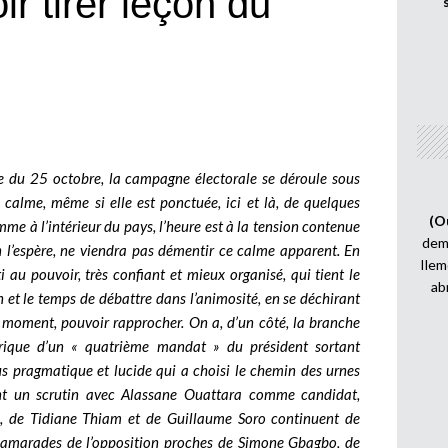
r tirer leçon du
e du 25 octobre, la campagne électorale se déroule sous
 calme, même si elle est ponctuée, ici et là, de quelques
(O
me à l’intérieur du pays, l’heure est à la tension contenue
demi
 on l’espère, ne viendra pas démentir ce calme apparent.
En
Ilem
 au pouvoir, très confiant et mieux organisé, qui tient le
ab
n et le temps de débattre dans l’animosité, en se déchirant
 moment, pouvoir rapprocher. On a, d’un côté, la branche
orique d’un « quatrième mandat » du président sortant
us pragmatique et lucide qui a choisi le chemin des urnes
nt un scrutin avec Alassane Ouattara comme candidat,
, de Tidiane Thiam et de Guillaume Soro continuent de
s camarades de l’opposition proches de Simone Gbagbo, de