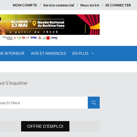
MON COMPTE
Service commercial
Nous écrire
SE CONNECTER
ANNONCES
EN PLUS
UE INTERIEUR
AVIS ET ANNONCES
EN PLUS
S’inquiéter
OFFRE D’EMPLOI