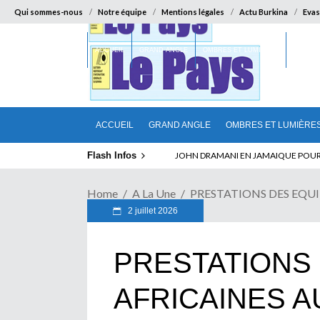
Qui sommes-nous
Notre équipe
Mentions légales
Actu Burkina
Evas
ACCUEIL
GRAND ANGLE
OMBRES ET LUMIÈRES
SUR LA
ACCUEIL
GRAND ANGLE
OMBRES ET LUMIÈRE
Flash Infos
ELECTION DE TALON A LA TETE DU SENA
JOHN DRAMANI EN JAMAIQUE POUR 
Home
A La Une
PRESTATIONS DES EQUIP
2 juillet 2026
PRESTATIONS
AFRICAINES 