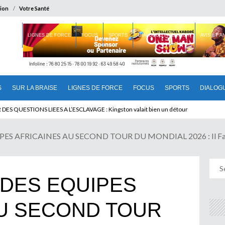
ion
Votre Santé
 BRAISE
LIGNES DE FORCE
FOCUS
SPORTS
DIALOGUE INTERIEUR
AVIS ET 
S
SUR LA BRAISE
LIGNES DE FORCE
FOCUS
SPORTS
DIALOG
T BENINOIS : Quand Patrice quitte le pouvoir sans partir !
DES QUESTIONS LIEES A L’ESCLAVAGE : Kingston valait bien un détour
ES AFRICAINES AU SECOND TOUR DU MONDIAL 2026 : Il Faut 
 DES EQUIPES
AU SECOND TOUR