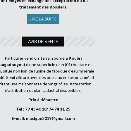
sont exigés en échange de l’acceptation ou du
traitement des dossiers
.
LIRE LA SUITE
AVIS DE VENTE
Particulier vend un terrain borné
à Koubri
uagadougou)
d’une superficie d’un (01) hectare et
, situé non loin de l’usine de fabrique d’eau minérale
dé. Semi clôturé avec des poteaux en béton armé et
ritant une maisonnette de vingt tôles. Attestation
d’attribution et plan cadastral disponibles.
Prix à débattre
Tél : 79 43 40 18/ 74 74 11 25
E-mail:
masigue2019@gmail.com