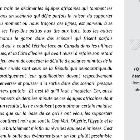
n train de décimer les équipes africaines qui tombent les
ns un scénario qui défie parfois la raison du supporter
au moment où nous traçons ces lignes, est parvenu à se
e les Pays-Bas battus aux tirs aux buts, tous les autres
 mordu le gazon dans des scénarii qui frisent parfois
Sud qui a courbé l’échine face au Canada dans les ultimes
s, et la Côte d’Ivoire qui avait réussi à refaire son retard
 jeu, avant de concéder la défaite à quelques minutes de la
 plus cruels sont ceux de la République démocratique du
(O
ratiquement leur qualification devant respectivement
demi
Ilem
 renverser et pousser à la sortie dans des scénarii presque
ab
ers pantois. Et c’est là qu’il faut s’inquiéter. Car, aussi
drements de dernière minute de ces équipes africaines dont
un résultat, ils ne traduisent pas moins un certain malaise.
lus que sur la base de ce qu’ils ont vécu, les supporters
ontinent noir que sont le Cap-Vert, l’Algérie, l’Egypte et le
 a brutalement mis fin au rêve des équipes éliminées. C’est
ient la suite des événements sur un ton plutôt pessimiste.