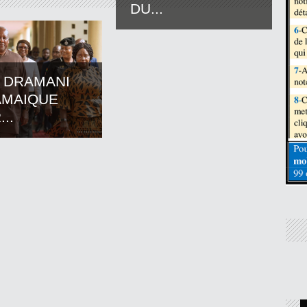
DU...
 DRAMANI
AMAIQUE
..