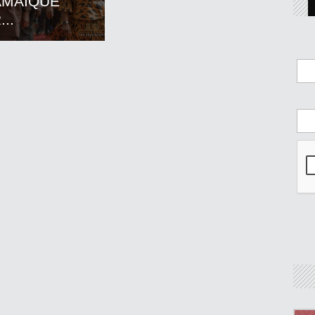
AMAIQUE
..