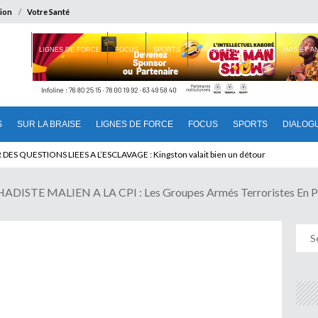
ion
Votre Santé
 BRAISE
LIGNES DE FORCE
FOCUS
SPORTS
DIALOGUE INTERIEUR
AVIS ET 
S
SUR LA BRAISE
LIGNES DE FORCE
FOCUS
SPORTS
DIALOG
T BENINOIS : Quand Patrice quitte le pouvoir sans partir !
ISTE MALIEN A LA CPI : Les Groupes Armés Terroristes En Pre