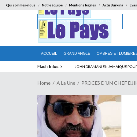
Qui sommes-nous
Notre équipe
Mentions légales
Actu Burkina
Evas
ACCUEIL
GRAND ANGLE
OMBRES ET LUMIÈRES
SUR LA
ACCUEIL
GRAND ANGLE
OMBRES ET LUMIÈRE
Flash Infos
ELECTION DE TALON A LA TETE DU SENA
Home
A La Une
PROCES D’UN CHEF DJIHAD