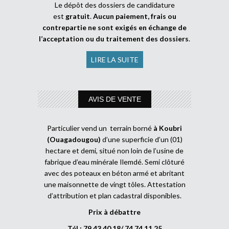
Le dépôt des dossiers de candidature
est
gratuit
.
Aucun paiement, frais ou
contrepartie ne sont exigés en échange de
l’acceptation ou du traitement des dossiers
.
LIRE LA SUITE
AVIS DE VENTE
Particulier vend un terrain borné
à Koubri
(Ouagadougou)
d’une superficie d’un (01)
hectare et demi, situé non loin de l’usine de
fabrique d’eau minérale Ilemdé. Semi clôturé
avec des poteaux en béton armé et abritant
une maisonnette de vingt tôles. Attestation
d’attribution et plan cadastral disponibles.
Prix à débattre
Tél : 79 43 40 18/ 74 74 11 25