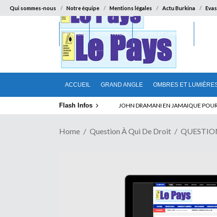
Qui sommes-nous
Notre équipe
Mentions légales
Actu Burkina
Evas
ACCUEIL
GRAND ANGLE
OMBRES ET LUMIÈRES
SUR LA
ACCUEIL
GRAND ANGLE
OMBRES ET LUMIÈRE
Flash Infos
ELECTION DE TALON A LA TETE DU SENA
Home
Question À Qui De Droit
QUESTION