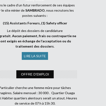
s le cadre d’un futur renforcement de ses équipes
r le site minier de
SAMBRADO
, nous recrutons les
postes suivants :
(15) Assistants Foreurs, (1) Safety officer
Le dépôt des dossiers de candidature
gratuit
.
Aucun paiement, frais ou contrepartie ne
sont exigés en échange de l’acceptation ou du
traitement des dossiers
.
LIRE LA SUITE
OFFRE D’EMPLOI
Particulier cherche une femme mûre pour tâches
agères. Salaire mensuel : 30 000 . Quartier Ouaga
. Habiter quartiers alentours serait un atout. Heures
de service de 07 h à 15h 30.