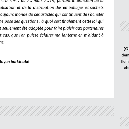
017-2014/AN du 20 mars 2014, portant interdiction de la
alisation et de la distribution des emballages et sachets
oujours inondé de ces articles qui continuent de s’acheter
e pose des questions : à quoi sert finalement cette loi qui
e seulement été adoptée pour faire plaisir aux partenaires
ut cas, que l’on puisse éclairer ma lanterne en m’aidant à
ns.
(O
demi
itoyen burkinabè
Ilem
ab