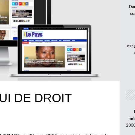
Dan
su
est
UI DE DROIT
mén
2000