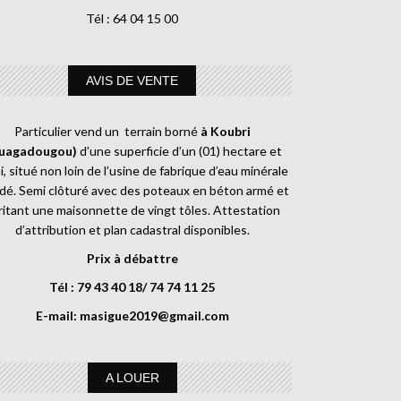
Tél : 64 04 15 00
AVIS DE VENTE
Particulier vend un terrain borné
à Koubri
uagadougou)
d’une superficie d’un (01) hectare et
, situé non loin de l’usine de fabrique d’eau minérale
dé. Semi clôturé avec des poteaux en béton armé et
ritant une maisonnette de vingt tôles. Attestation
d’attribution et plan cadastral disponibles.
Prix à débattre
Tél : 79 43 40 18/ 74 74 11 25
E-mail:
masigue2019@gmail.com
A LOUER