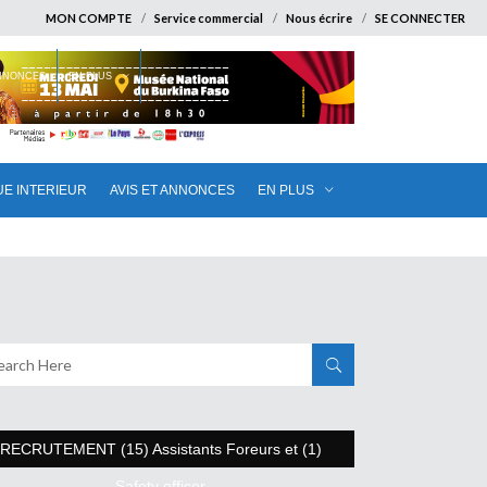
MON COMPTE
Service commercial
Nous écrire
SE CONNECTER
ANNONCES
EN PLUS
UE INTERIEUR
AVIS ET ANNONCES
EN PLUS
RECRUTEMENT (15) Assistants Foreurs et (1)
Safety officer