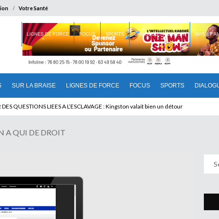
ion
Votre Santé
 BRAISE
LIGNES DE FORCE
FOCUS
SPORTS
DIALOGUE INTERIEUR
AVIS ET 
S
SUR LA BRAISE
LIGNES DE FORCE
FOCUS
SPORTS
DIALOG
T BENINOIS : Quand Patrice quitte le pouvoir sans partir !
 A QUI DE DROIT