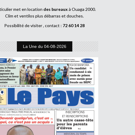
ticulier met en location
des bureaux
à Ouaga 2000.
Clim et ventilos plus débarras et douches.
Possibilité de visiter , contact :
72 60 14 28
La Une du 04-08-2026