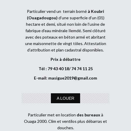
Particulier vend un terrain borné
à Koubri
(Ouagadougou)
d’une superficie d’un (01)
hectare et demi, situé non loin de l’usine de
fabrique d’eau minérale Ilemdé. Semi clôturé
avec des poteaux en béton armé et abritant
une maisonnette de vingt tôles. Attestation
d’attribution et plan cadastral disponibles.
Prix à débattre
Tél : 79 43 40 18/ 74 74 11 25
E-mail:
masigue2019@gmail.com
A LOUER
Particulier met en location
des bureaux
à
Ouaga 2000. Clim et ventilos plus débarras et
douches.