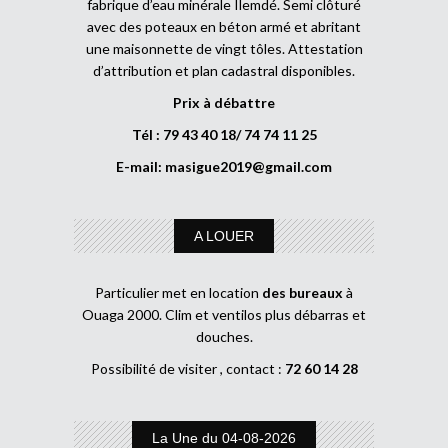
fabrique d’eau minérale Ilemdé. Semi clôturé
avec des poteaux en béton armé et abritant
une maisonnette de vingt tôles. Attestation
d’attribution et plan cadastral disponibles.
Prix à débattre
Tél : 79 43 40 18/ 74 74 11 25
E-mail:
masigue2019@gmail.com
A LOUER
Particulier met en location
des bureaux
à
Ouaga 2000. Clim et ventilos plus débarras et
douches.
Possibilité de visiter , contact :
72 60 14 28
La Une du 04-08-2026