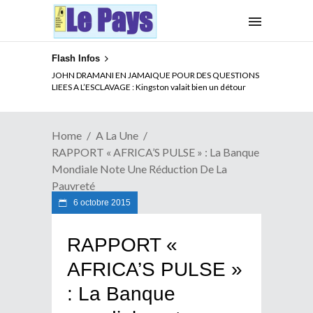
Flash Infos
ELECTION DE TALON A LA TETE DU SENAT BENINOIS :
JOHN DRAMANI EN JAMAIQUE POUR DES QUESTIONS
Quand Patrice quitte le pouvoir sans partir !
LIEES A L’ESCLAVAGE : Kingston valait bien un détour
Home
A La Une
RAPPORT « AFRICA’S PULSE » : La Banque
Mondiale Note Une Réduction De La
Pauvreté
6 octobre 2015
RAPPORT «
AFRICA’S PULSE »
: La Banque