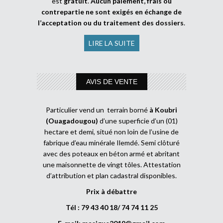
est
gratuit
.
Aucun paiement, frais ou
contrepartie ne sont exigés en échange de
l’acceptation ou du traitement des dossiers
.
LIRE LA SUITE
AVIS DE VENTE
Particulier vend un terrain borné
à Koubri
(Ouagadougou)
d’une superficie d’un (01)
hectare et demi, situé non loin de l’usine de
fabrique d’eau minérale Ilemdé. Semi clôturé
avec des poteaux en béton armé et abritant
une maisonnette de vingt tôles. Attestation
d’attribution et plan cadastral disponibles.
Prix à débattre
Tél : 79 43 40 18/ 74 74 11 25