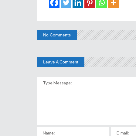
No Comments
Leave A Comment