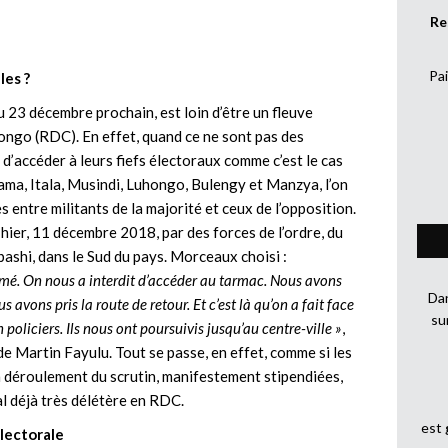
Re
Pai
les ?
 23 décembre prochain, est loin d’être un fleuve
ongo (RDC). En effet, quand ce ne sont pas des
’accéder à leurs fiefs électoraux comme c’est le cas
ama, Itala, Musindi, Luhongo, Bulengy et Manzya, l’on
 entre militants de la majorité et ceux de l’opposition.
 hier, 11 décembre 2018, par des forces de l’ordre, du
shi, dans le Sud du pays. Morceaux choisi :
rmé. On nous a interdit d’accéder au tarmac. Nous avons
Dan
avons pris la route de retour. Et c’est là qu’on a fait face
su
oliciers. Ils nous ont poursuivis jusqu’au centre-ville »
,
de Martin Fayulu. Tout se passe, en effet, comme si les
on déroulement du scrutin, manifestement stipendiées,
al déjà très délétère en RDC.
est
électorale