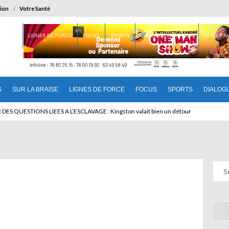
ion
Votre Santé
 BRAISE
LIGNES DE FORCE
FOCUS
SPORTS
DIALOGUE INTERIEUR
AVIS ET 
S
SUR LA BRAISE
LIGNES DE FORCE
FOCUS
SPORTS
DIALOG
T BENINOIS : Quand Patrice quitte le pouvoir sans partir !