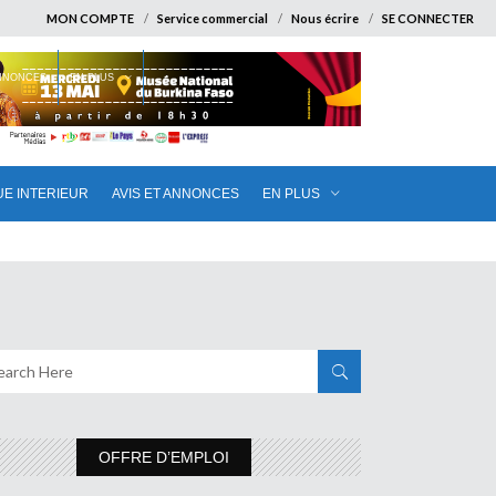
MON COMPTE
Service commercial
Nous écrire
SE CONNECTER
ANNONCES
EN PLUS
UE INTERIEUR
AVIS ET ANNONCES
EN PLUS
OFFRE D’EMPLOI