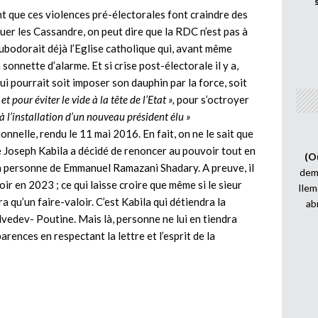
nt que ces violences pré-électorales font craindre des
ouer les Cassandre, on peut dire que la RDC n’est pas à
subodorait déjà l’Eglise catholique qui, avant même
 sonnette d’alarme. Et si crise post-électorale il y a,
qui pourrait soit imposer son dauphin par la force, soit
et pour éviter le vide à la tête de l’Etat »,
pour s’octroyer
’à l’installation d’un nouveau président élu »
nnelle, rendu le 11 mai 2016. En fait, on ne le sait que
e Joseph Kabila a décidé de renoncer au pouvoir tout en
(O
 la personne de Emmanuel Ramazani Shadary. A preuve, il
demi
oir en 2023 ; ce qui laisse croire que même si le sieur
Ilem
a qu’un faire-valoir. C’est Kabila qui détiendra la
ab
vedev- Poutine. Mais là, personne ne lui en tiendra
arences en respectant la lettre et l’esprit de la