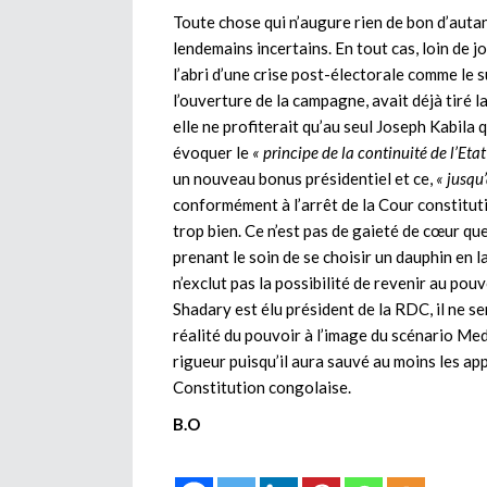
Toute chose qui n’augure rien de bon d’auta
lendemains incertains. En tout cas, loin de j
l’abri d’une crise post-électorale comme le 
l’ouverture de la campagne, avait déjà tiré la
elle ne profiterait qu’au seul Joseph Kabila 
évoquer le
« principe de la continuité de l’Etat 
un nouveau bonus présidentiel et ce,
« jusqu
conformément à l’arrêt de la Cour constitutio
trop bien. Ce n’est pas de gaieté de cœur qu
prenant le soin de se choisir un dauphin en
n’exclut pas la possibilité de revenir au pouv
Shadary est élu président de la RDC, il ne ser
réalité du pouvoir à l’image du scénario Med
rigueur puisqu’il aura sauvé au moins les app
Constitution congolaise.
B.O