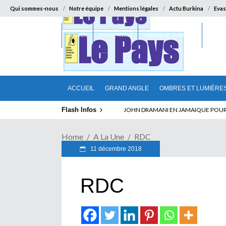
Qui sommes-nous
Notre équipe
Mentions légales
Actu Burkina
Evas
ACCUEIL
GRAND ANGLE
OMBRES ET LUMIÈRES
SUR LA
ACCUEIL
GRAND ANGLE
OMBRES ET LUMIÈRE
Flash Infos
ELECTION DE TALON A LA TETE DU SENA
Home
A La Une
RDC
11 décembre 2018
RDC