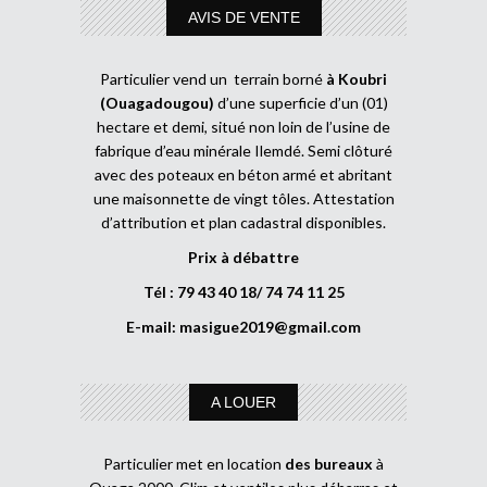
AVIS DE VENTE
Particulier vend un terrain borné
à Koubri
(Ouagadougou)
d’une superficie d’un (01)
hectare et demi, situé non loin de l’usine de
fabrique d’eau minérale Ilemdé. Semi clôturé
avec des poteaux en béton armé et abritant
une maisonnette de vingt tôles. Attestation
d’attribution et plan cadastral disponibles.
Prix à débattre
Tél : 79 43 40 18/ 74 74 11 25
E-mail:
masigue2019@gmail.com
A LOUER
Particulier met en location
des bureaux
à