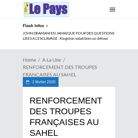
Flash Infos
ELECTION DE TALON A LA TETE DU SENAT BENINOIS :
JOHN DRAMANI EN JAMAIQUE POUR DES QUESTIONS
Quand Patrice quitte le pouvoir sans partir !
LIEES A L’ESCLAVAGE : Kingston valait bien un détour
Home
A La Une
RENFORCEMENT DES TROUPES
FRANÇAISES AU SAHEL
2 février 2020
RENFORCEMENT
DES TROUPES
FRANÇAISES AU
SAHEL