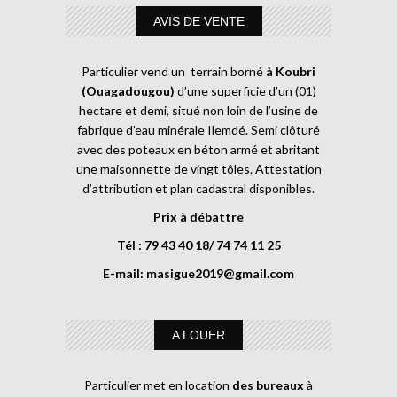
AVIS DE VENTE
Particulier vend un terrain borné
à Koubri
(Ouagadougou)
d’une superficie d’un (01)
hectare et demi, situé non loin de l’usine de
fabrique d’eau minérale Ilemdé. Semi clôturé
avec des poteaux en béton armé et abritant
une maisonnette de vingt tôles. Attestation
d’attribution et plan cadastral disponibles.
Prix à débattre
Tél : 79 43 40 18/ 74 74 11 25
E-mail:
masigue2019@gmail.com
A LOUER
Particulier met en location
des bureaux
à