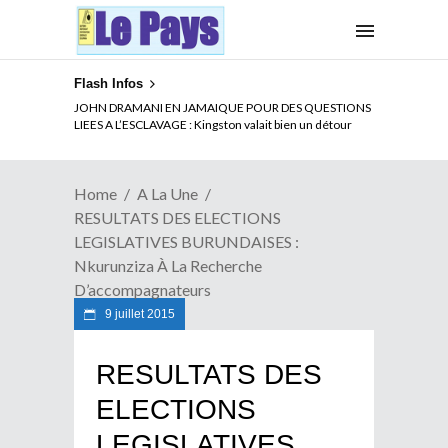
Flash Infos
ELECTION DE TALON A LA TETE DU SENAT BENINOIS :
JOHN DRAMANI EN JAMAIQUE POUR DES QUESTIONS
Quand Patrice quitte le pouvoir sans partir !
LIEES A L’ESCLAVAGE : Kingston valait bien un détour
Home
A La Une
RESULTATS DES ELECTIONS
LEGISLATIVES BURUNDAISES :
Nkurunziza À La Recherche
D’accompagnateurs
9 juillet 2015
RESULTATS DES
ELECTIONS
LEGISLATIVES