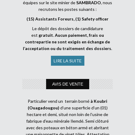
équipes sur le site minier de
SAMBRADO
, nous
recrutons les postes suivants :
(15) Assistants Foreurs, (1) Safety officer
Le dépôt des dossiers de candidature
est
gratuit
.
Aucun paiement, frais ou
contrepartie ne sont exigés en échange de
l’acceptation ou du traitement des dossiers
.
LIRE LA SUITE
AVIS DE VENTE
Particulier vend un terrain borné
à Koubri
(Ouagadougou)
d’une superficie d’un (01)
hectare et demi, situé non loin de l’usine de
fabrique d’eau minérale Ilemdé. Semi clôturé
avec des poteaux en béton armé et abritant
une maisonnette de vingt tôles. Attestation