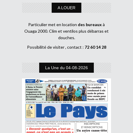
A LOUER
Particulier met en location
des bureaux
à
Ouaga 2000. Clim et ventilos plus débarras et
douches.
Possibilité de visiter , contact :
72 60 14 28
La Une du 04-08-2026