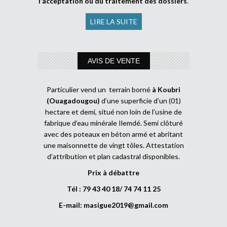
l’acceptation ou du traitement des dossiers
.
LIRE LA SUITE
AVIS DE VENTE
Particulier vend un terrain borné
à Koubri
(Ouagadougou)
d’une superficie d’un (01)
hectare et demi, situé non loin de l’usine de
fabrique d’eau minérale Ilemdé. Semi clôturé
avec des poteaux en béton armé et abritant
une maisonnette de vingt tôles. Attestation
d’attribution et plan cadastral disponibles.
Prix à débattre
Tél : 79 43 40 18/ 74 74 11 25
E-mail:
masigue2019@gmail.com