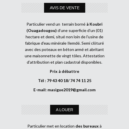
AVIS DE VENTE
Particulier vend un terrain borné
à Koubri
(Ouagadougou)
d’une superficie d’un (01)
hectare et demi, situé non loin de l’usine de
fabrique d’eau minérale Ilemdé. Semi clôturé
avec des poteaux en béton armé et abritant
une maisonnette de vingt tôles. Attestation
d’attribution et plan cadastral disponibles.
Prix à débattre
Tél : 79 43 40 18/ 74 74 11 25
E-mail:
masigue2019@gmail.com
A LOUER
Particulier met en location
des bureaux
à