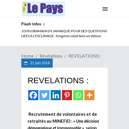
Flash Infos
ELECTION DE TALON A LA TETE DU SENAT BENINOIS :
Quand Patrice quitte le pouvoir sans partir !
Home
Révélations
REVELATIONS :
21 juin 2018
REVELATIONS :
Recrutement de volontaires et de
retraités au MINEFID :
« Une décision
démagogique et irresponsable »
, selon