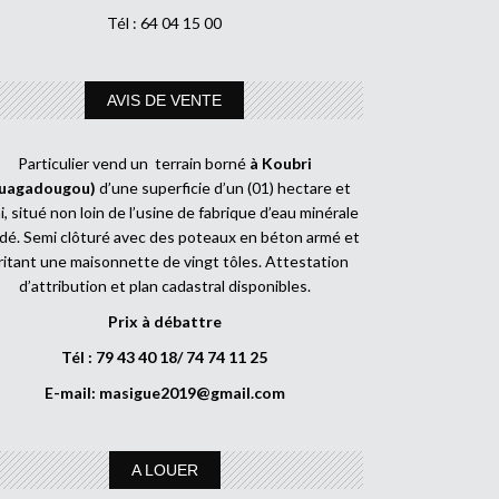
Tél : 64 04 15 00
AVIS DE VENTE
Particulier vend un terrain borné
à Koubri
uagadougou)
d’une superficie d’un (01) hectare et
, situé non loin de l’usine de fabrique d’eau minérale
dé. Semi clôturé avec des poteaux en béton armé et
ritant une maisonnette de vingt tôles. Attestation
d’attribution et plan cadastral disponibles.
Prix à débattre
Tél : 79 43 40 18/ 74 74 11 25
E-mail:
masigue2019@gmail.com
A LOUER