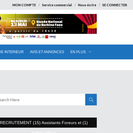
MON COMPTE
Service commercial
Nous écrire
SE CONNECTER
ANNONCES
EN PLUS
UE INTERIEUR
AVIS ET ANNONCES
EN PLUS
RECRUTEMENT (15) Assistants Foreurs et (1)
Safety officer