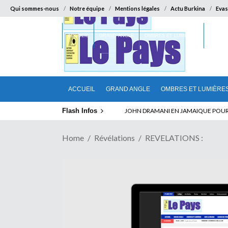
Qui sommes-nous
Notre équipe
Mentions légales
Actu Burkina
Evas
ACCUEIL
GRAND ANGLE
OMBRES ET LUMIÈRES
SUR LA
ACCUEIL
GRAND ANGLE
OMBRES ET LUMIÈRE
Flash Infos
ABSENCE PROLONGEE DE PAUL BIYA D
Home
Révélations
REVELATIONS :