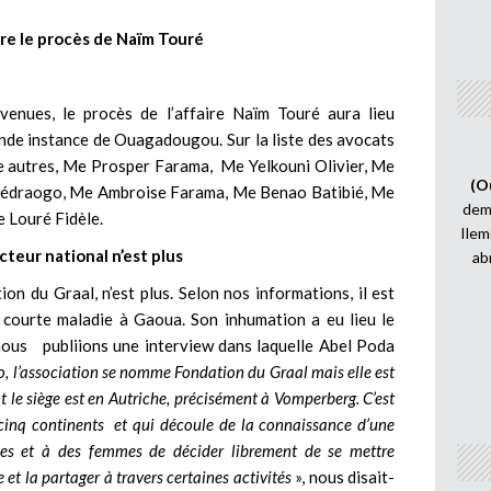
vre le procès de Naïm Touré
venues, le procès de l’affaire Naïm Touré aura lieu
ande instance de Ouagadougou. Sur la liste des avocats
tre autres, Me Prosper Farama, Me Yelkouni Olivier, Me
(O
édraogo, Me Ambroise Farama, Me Benao Batibié, Me
demi
Louré Fidèle.
Ilem
cteur national n’est plus
ab
on du Graal, n’est plus. Selon nos informations, il est
e courte maladie à Gaoua. Son inhumation a eu lieu le
nous publiions une interview dans laquelle Abel Poda
, l’association se nomme Fondation du Graal mais elle est
 le siège est en Autriche, précisément à Vomperberg. C’est
s cinq continents et qui découle de la connaissance d’une
es et à des femmes de décider librement de se mettre
t la partager à travers certaines activités
», nous disait-