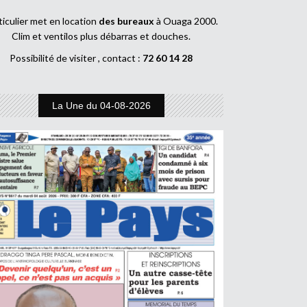
ticulier met en location
des bureaux
à Ouaga 2000.
Clim et ventilos plus débarras et douches.
Possibilité de visiter , contact :
72 60 14 28
La Une du 04-08-2026