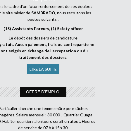
s le cadre d’un futur renforcement de ses équipes
r le site minier de
SAMBRADO
, nous recrutons les
postes suivants :
(15) Assistants Foreurs, (1) Safety officer
Le dépôt des dossiers de candidature
gratuit
.
Aucun paiement, frais ou contrepartie ne
sont exigés en échange de l’acceptation ou du
traitement des dossiers
.
LIRE LA SUITE
OFFRE D’EMPLOI
Particulier cherche une femme mûre pour tâches
agères. Salaire mensuel : 30 000 . Quartier Ouaga
. Habiter quartiers alentours serait un atout. Heures
de service de 07 h à 15h 30.