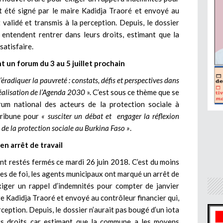
t été signé par le maire Kadidja Traoré et envoyé au
it validé et transmis à la perception. Depuis, le dossier
 entendent rentrer dans leurs droits, estimant que la
atisfaire.
t un forum du 3 au 5 juillet prochain
radiquer la pauvreté : constats, défis et perspectives dans
réalisation de l’Agenda 2030
». C’est sous ce thème que se
orum national des acteurs de la protection sociale à
tribune pour
« susciter un débat et engager la réflexion
 de la protection sociale au Burkina Faso »
.
en arrêt de travail
nt restés fermés ce mardi 26 juin 2018. C’est du moins
es de foi, les agents municipaux ont marqué un arrêt de
exiger un rappel d’indemnités pour compter de janvier
e Kadidja Traoré et envoyé au contrôleur financier qui,
erception. Depuis, le dossier n’aurait pas bougé d’un iota
rs droits car estimant que la commune a les moyens