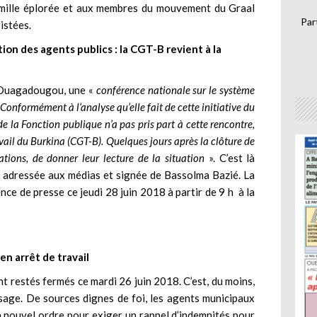
amille éplorée et aux membres du mouvement du Graal
Par
istées.
n des agents publics : la CGT-B revient à la
à Ouagadougou, une «
conférence nationale sur le système
Conformément à l’analyse qu’elle fait de cette initiative du
 la Fonction publique n’a pas pris part à cette rencontre,
ail du Burkina (CGT-B). Quelques jours après la clôture de
sations, de donner leur lecture de la situation
». C’est là
B adressée aux médias et signée de Bassolma Bazié. La
ce de presse ce jeudi 28 juin 2018 à partir de 9 h à la
en arrêt de travail
t restés fermés ce mardi 26 juin 2018. C’est, du moins,
sage. De sources dignes de foi, les agents municipaux
’à nouvel ordre pour exiger un rappel d’indemnités pour