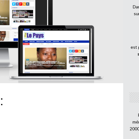
Dan
su
est
:
mén
2000