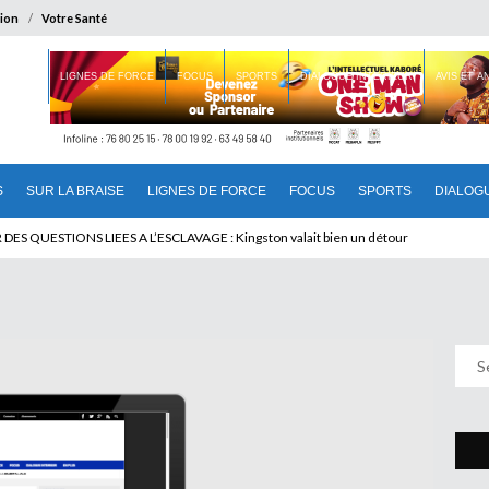
ion
Votre Santé
 BRAISE
LIGNES DE FORCE
FOCUS
SPORTS
DIALOGUE INTERIEUR
AVIS ET 
S
SUR LA BRAISE
LIGNES DE FORCE
FOCUS
SPORTS
DIALOG
U CAMEROUN : Qui pilote le Cameroun ?