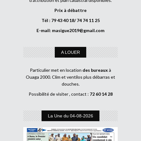
d’attribution et plan cadastral disponibles.
Prix à débattre
Tél : 79 43 40 18/ 74 74 11 25
E-mail:
masigue2019@gmail.com
A LOUER
Particulier met en location
des bureaux
à
Ouaga 2000. Clim et ventilos plus débarras et
douches.
Possibilité de visiter , contact :
72 60 14 28
La Une du 04-08-2026