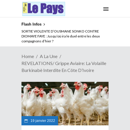
Flash Infos
NOUVELLE ATTAQUE MEURTRIERE DES ADF EN RDC :
Comment arrêter la spirale de la violence au Congo
Home
A La Une
REVELATIONS/ Grippe Aviaire: La Volaille
Burkinabè Interdite En Côte D’Ivoire
19 janvier 2022