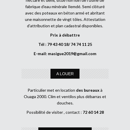
hectare et demi, situé non loin de l’usine de
fabrique d’eau minérale Ilemdé. Semi clôturé
avec des poteaux en béton armé et abritant
une maisonnette de vingt tôles. Attestation
d’attribution et plan cadastral disponibles.
Prix à débattre
Tél : 79 43 40 18/ 74 74 11 25
E-mail:
masigue2019@gmail.com
A LOUER
Particulier met en location
des bureaux
à
Ouaga 2000. Clim et ventilos plus débarras et
douches.
Possibilité de visiter , contact :
72 60 14 28