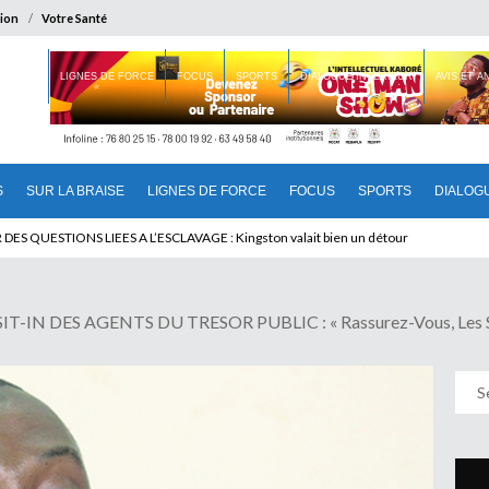
ion
Votre Santé
 BRAISE
LIGNES DE FORCE
FOCUS
SPORTS
DIALOGUE INTERIEUR
AVIS ET 
S
SUR LA BRAISE
LIGNES DE FORCE
FOCUS
SPORTS
DIALOG
T BENINOIS : Quand Patrice quitte le pouvoir sans partir !
N DES AGENTS DU TRESOR PUBLIC : « Rassurez-Vous, Les Sala