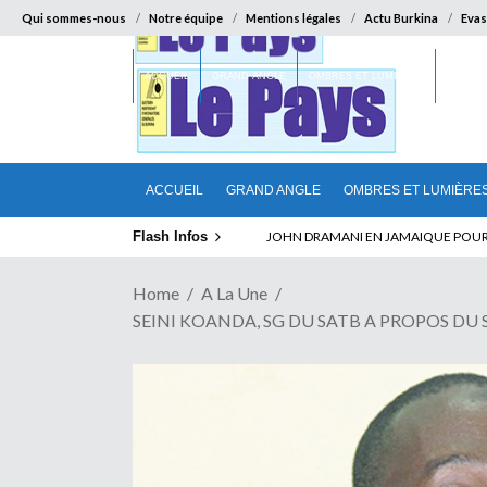
Qui sommes-nous
Notre équipe
Mentions légales
Actu Burkina
Evas
ACCUEIL
GRAND ANGLE
OMBRES ET LUMIÈRES
SUR LA
ACCUEIL
GRAND ANGLE
OMBRES ET LUMIÈRE
Flash Infos
ELECTION DE TALON A LA TETE DU SENA
Home
A La Une
SEINI KOANDA, SG DU SATB A PROPOS DU SIT-I