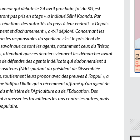
umeur qui débute le 24 avril prochain, foi du SG, est
seront pas pris en otage », a indiqué Séini Koanda. Par
s réactions des autorités du pays à leur endroit. « Depuis
ement et d’acharnement », a-t-il déploré. Concernant les
lon les responsables du syndicat, c’est le président de
it savoir que ce sont les agents, notamment ceux du Trésor,
rs, attendant que ces derniers viennent les démarcher avant
ée de défendre des agents indélicats qui s’adonneraient à
usateurs (Ndrl : parlant du président de l’Assemblée
, soutiennent leurs propos avec des preuves à l’appui », a
ême Salifou Diallo qui a récemment affirmé qu’un agent de
u ministère de l’Agriculture ou de l’Education. Des
t à dresser les travailleurs les uns contre les autres, mais
 populaire.