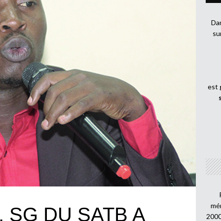
Dan
su
est
mén
, SG DU SATB A
2000