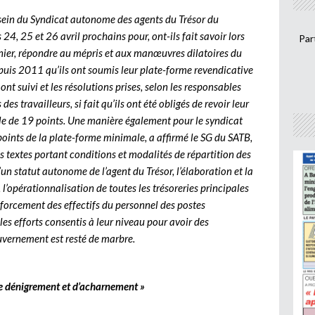
u sein du Syndicat autonome des agents du Trésor du
 24, 25 et 26 avril prochains pour, ont-ils fait savoir lors
Par
ernier, répondre au mépris et aux manœuvres dilatoires du
epuis 2011 qu’ils ont soumis leur plate-forme revendicative
ont suivi et les résolutions prises, selon les responsables
es travailleurs, si fait qu’ils ont été obligés de revoir leur
e de 19 points. Une manière également pour le syndicat
x points de la plate-forme minimale, a affirmé le SG du SATB,
es textes portant conditions et modalités de répartition des
’un statut autonome de l’agent du Trésor, l’élaboration et la
l’opérationnalisation de toutes les trésoreries principales
nforcement des effectifs du personnel des postes
les efforts consentis à leur niveau pour avoir des
ouvernement est resté de marbre.
 de dénigrement et d’acharnement »