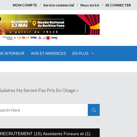
MON COMPTE
Service commercial
Nous écrire
SE CONNECTER
ANNONCES
EN PLUS
UE INTERIEUR
AVIS ET ANNONCES
EN PLUS
ires Ne Seront Pas Pris En Otage »
RECRUTEMENT (15) Assistants Foreurs et (1)