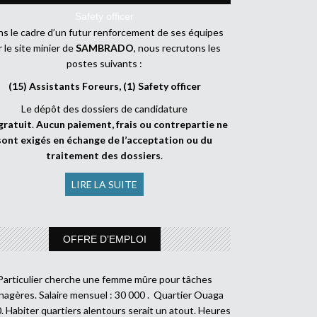
Safety officer
s le cadre d’un futur renforcement de ses équipes
r le site minier de
SAMBRADO
, nous recrutons les
postes suivants :
(15) Assistants Foreurs, (1) Safety officer
Le dépôt des dossiers de candidature
gratuit
.
Aucun paiement, frais ou contrepartie ne
sont exigés en échange de l’acceptation ou du
traitement des dossiers
.
LIRE LA SUITE
OFFRE D’EMPLOI
Particulier cherche une femme mûre pour tâches
agères. Salaire mensuel : 30 000 . Quartier Ouaga
. Habiter quartiers alentours serait un atout. Heures