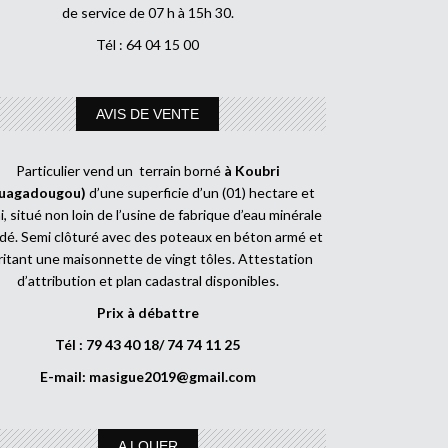
de service de 07 h à 15h 30.
Tél : 64 04 15 00
AVIS DE VENTE
Particulier vend un terrain borné
à Koubri
uagadougou)
d’une superficie d’un (01) hectare et
, situé non loin de l’usine de fabrique d’eau minérale
dé. Semi clôturé avec des poteaux en béton armé et
ritant une maisonnette de vingt tôles. Attestation
d’attribution et plan cadastral disponibles.
Prix à débattre
Tél : 79 43 40 18/ 74 74 11 25
E-mail:
masigue2019@gmail.com
A LOUER