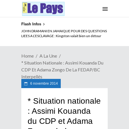
Flash Infos
ELECTION DE TALON A LA TETE DU SENAT BENINOIS :
JOHN DRAMANI EN JAMAIQUE POUR DES QUESTIONS
Quand Patrice quitte le pouvoir sans partir !
LIEES A L’ESCLAVAGE : Kingston valait bien un détour
Home
A La Une
* Situation Nationale : Assimi Kouanda Du
CDP Et Adama Zongo De La FEDAP/BC
Interpellés
6 novembre 2014
* Situation nationale
: Assimi Kouanda
du CDP et Adama