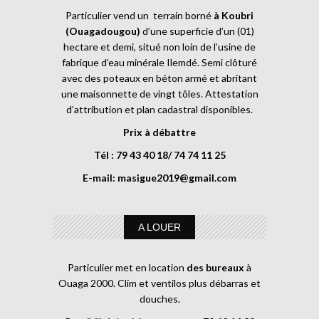
Particulier vend un terrain borné
à Koubri
(Ouagadougou)
d’une superficie d’un (01)
hectare et demi, situé non loin de l’usine de
fabrique d’eau minérale Ilemdé. Semi clôturé
avec des poteaux en béton armé et abritant
une maisonnette de vingt tôles. Attestation
d’attribution et plan cadastral disponibles.
Prix à débattre
Tél : 79 43 40 18/ 74 74 11 25
E-mail:
masigue2019@gmail.com
A LOUER
Particulier met en location
des bureaux
à
Ouaga 2000. Clim et ventilos plus débarras et
douches.