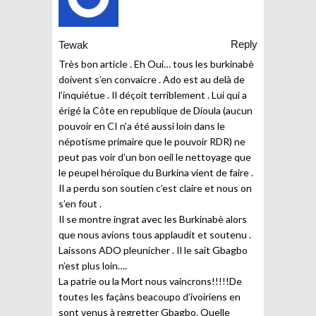
Reply
Tewak
Très bon article . Eh Oui… tous les burkinabè
doivent s’en convaicre . Ado est au delà de
l’inquiétue . Il déçoit terriblement . Lui qui a
érigé la Côte en republique de Dioula (aucun
pouvoir en CI n’a été aussi loin dans le
népotisme primaire que le pouvoir RDR) ne
peut pas voir d’un bon oeil le nettoyage que
le peupel héroîque du Burkina vient de faire .
Il a perdu son soutien c’est claire et nous on
s’en fout .
Il se montre ingrat avec les Burkinabè alors
que nous avions tous applaudit et soutenu .
Laissons ADO pleunicher . Il le sait Gbagbo
n’est plus loin….
La patrie ou la Mort nous vaincrons!!!!!De
toutes les façàns beacoupo d’ivoiriens en
sont venus à regretter Gbagbo. Quelle