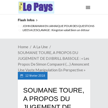
Flash Infos
ELECTION DE TALON A LA TETE DU SENAT BENINOIS :
Quand Patrice quitte le pouvoir sans partir !
Home
A La Une
SOUMANE TOURE, A PROPOS DU
JUGEMENT DE DJIBRILL BASSOLE : « Les
Propos De Simon Compaoré (…) Annoncent
Une Vaste Manipulation En Perspective »
12 février 2018
SOUMANE TOURE,
A PROPOS DU
JUGEMENT DE