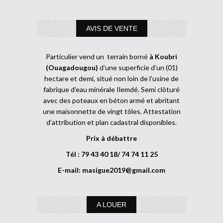
AVIS DE VENTE
Particulier vend un terrain borné
à Koubri
(Ouagadougou)
d’une superficie d’un (01)
hectare et demi, situé non loin de l’usine de
fabrique d’eau minérale Ilemdé. Semi clôturé
avec des poteaux en béton armé et abritant
une maisonnette de vingt tôles. Attestation
d’attribution et plan cadastral disponibles.
Prix à débattre
Tél : 79 43 40 18/ 74 74 11 25
E-mail:
masigue2019@gmail.com
A LOUER