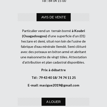
Tél : 64 04 15 00
AVIS DE VENTE
Particulier vend un terrain borné
à Koubri
(Ouagadougou)
d’une superficie d’un (01)
hectare et demi, situé non loin de l’usine de
fabrique d’eau minérale Ilemdé. Semi clôturé
avec des poteaux en béton armé et abritant
une maisonnette de vingt tôles. Attestation
d’attribution et plan cadastral disponibles.
Prix à débattre
Tél : 79 43 40 18/ 74 74 11 25
E-mail:
masigue2019@gmail.com
A LOUER