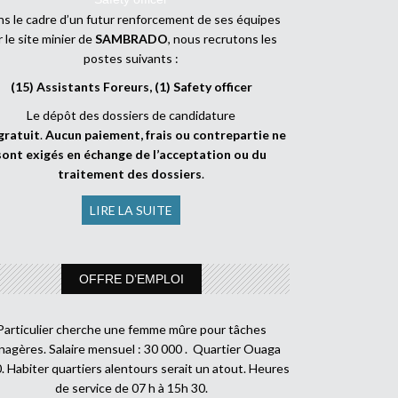
s le cadre d’un futur renforcement de ses équipes
r le site minier de
SAMBRADO
, nous recrutons les
postes suivants :
(15) Assistants Foreurs, (1) Safety officer
Le dépôt des dossiers de candidature
gratuit
.
Aucun paiement, frais ou contrepartie ne
sont exigés en échange de l’acceptation ou du
traitement des dossiers
.
LIRE LA SUITE
OFFRE D’EMPLOI
Particulier cherche une femme mûre pour tâches
agères. Salaire mensuel : 30 000 . Quartier Ouaga
. Habiter quartiers alentours serait un atout. Heures
de service de 07 h à 15h 30.