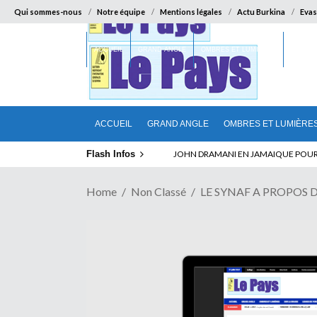
Qui sommes-nous
Notre équipe
Mentions légales
Actu Burkina
Evas
ACCUEIL
GRAND ANGLE
OMBRES ET LUMIÈRES
SUR LA
ACCUEIL
GRAND ANGLE
OMBRES ET LUMIÈRE
Flash Infos
JOHN DRAMANI EN JAMAIQUE POUR DES
Home
Non Classé
LE SYNAF A PROPOS DU