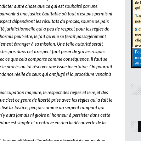
 dicter autre chose que ce qui est souhaité par une
parvenir à une justice équitable où tout n’est pas permis ni
 respect dépendront les résultats du procès, source de paix
rité juridictionnelle qui a peu de respect pour les règles de
hormis peut-être, le fait qu’elle se ferait passagèrement
alement étranger à sa mission. Une telle autorité serait
actes pris dans cet irrespect font peser de graves risques
avec ce que cela comporte comme conséquence. Il faut se
er le procès ou lui réserver une issue incertaine. On pourrait
ndance réelle de ceux qui ont jugé si la procédure venait à
éoccupation majeure, le respect des règles et le rejet des
 c’est ce genre de liberté prise avec les règles qui a fait le
ragilisé la Justice, perçue comme un serpent rampant qui
l n’y aura jamais ni gloire ni honneur à persister dans cette
édure est simple et n’entrave en rien la découverte de la
, tout en réitérant l’impérieuse nécessité de poursuivre