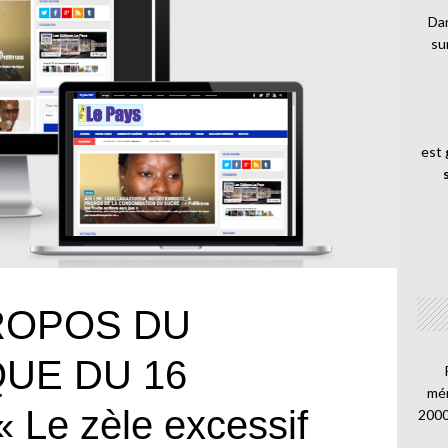
Dan
su
est
ROPOS DU
UE DU 16
mén
Le zèle excessif
2000