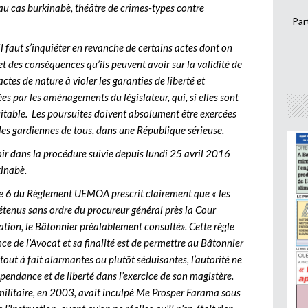
 au cas burkinabè, théâtre de crimes-types contre
Par
 il faut s’inquiéter en revanche de certains actes dont on
t des conséquences qu’ils peuvent avoir sur la validité de
ctes de nature à violer les garanties de liberté et
s par les aménagements du législateur, qui, si elles sont
itable. Les poursuites doivent absolument être exercées
eules gardiennes de tous, dans une République sérieuse.
 voir dans la procédure suivie depuis lundi 25 avril 2016
inabè.
icle 6 du Règlement UEMOA prescrit clairement que « les
étenus sans ordre du procureur général près la Cour
tion, le Bâtonnier préalablement consulté». Cette règle
nce de l’Avocat et sa finalité est de permettre au Bâtonnier
tout à fait alarmantes ou plutôt séduisantes, l’autorité ne
épendance et de liberté dans l’exercice de son magistère.
 militaire, en 2003, avait inculpé Me Prosper Farama sous