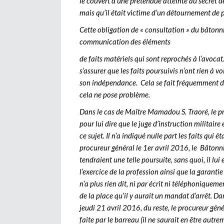
le couvert d’une prétendue atteinte au secret de 
mais qu’il était victime d’un détournement de 
Cette obligation de « consultation » du bâtonni
communication des éléments
de faits matériels qui sont reprochés à l’avocat
s’assurer que les faits poursuivis n’ont rien à vo
son indépendance. Cela se fait fréquemment d
cela ne pose problème.
Dans le cas de Maître Mamadou S. Traoré, le p
pour lui dire que le juge d’instruction militair
ce sujet. Il n’a indiqué nulle part les faits qui
procureur général le 1er avril 2016, le Bâtonni
tendraient une telle poursuite, sans quoi, il lui 
l’exercice de la profession ainsi que la garanti
n’a plus rien dit, ni par écrit ni téléphonique
de la place qu’il y aurait un mandat d’arrêt. D
jeudi 21 avril 2016, du reste, le procureur génér
faite par le barreau (il ne saurait en être autr