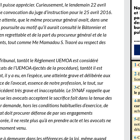
il puisse apprécier. Curieusement, le lendemain 22 avril
convocation du juge d’instruction pour le 25 avril 2016.
ute attente, que le même procureur général avait, dans une
 poursuite au motif qu’il aurait consulté le Bâtonnier et
n regrettable et de la part du procureur général et de la
reints, tout comme Me Mamadou S. Traoré au respect des
Tribunal, tantôt le Règlement UEMOA est considéré
ts de l’UEMOA éjectés de la procédure), tantôt il est
 il y a eu, en l’espèce, une atteinte grave et délibérée aux
e de l’avocat, essence de notre profession, le tout, sur
récédent très grave et inacceptable. Le SYNAF rappelle que
que les avocats acceptent le sacrifice fait dans la tenue des
r demande, hors les conditions habituelles d’exercice, de
Etat doit procurer défense de par ses engagements
orée, il ne reste plus qu’à en prendre acte et les avocats ne
e moment venu.
ite à demeurer dans les références de la loi, même quand