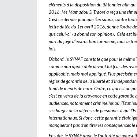
éléments à la disposition du Bâtonnier afin qu’
2016, Me Mamadou S. Traoré a reçu une simple 
C’est ce dernier jour que l’on saura, contre to
lettre datée du 1er avril 2016, donné l’ordre de
que celui-ci «a donné son opinion». Cela est bie
part du juge d’instruction lui-même, tous ast
lois.
D’abord, le SYNAF constate que pour le même 
comme non applicable devant lui (cas des avoca
applicable, mais mal appliqué. Plus précisément,
règles de garantie de la liberté et d’indépendanc
fond de mépris de notre Ordre, ce qui est un p
c’est en vertu de la croyance en cette garantie 
audiences, notamment criminelles où l’Etat leu
se charger de la défense de personnes à qui l’
internationaux. Si donc, cette garantie était ign
manqueront pas d’en tirer les conséquences l
Ensuite, le SYNAF appelle l’autorité de poursu