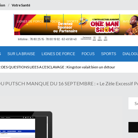
ion
Votre Santé
 BRAISE
LIGNES DE FORCE
FOCUS
SPORTS
DIALOGUE INTERIEUR
AVIS ET 
S
SUR LA BRAISE
LIGNES DE FORCE
FOCUS
SPORTS
DIALOG
 QUESTIONS LIEES A L’ESCLAVAGE : Kingston valait bien un détour
 PUTSCH MANQUE DU 16 SEPTEMBRE : « Le Zèle Excessif Pour