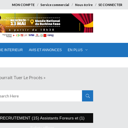
MON COMPTE
Service commercial
Nous écrire
SE CONNECTER
ANNONCES
EN PLUS
UE INTERIEUR
AVIS ET ANNONCES
EN PLUS
rait Tuer Le Procès »
RECRUTEMENT (15) Assistants Foreurs et (1)
Safety officer