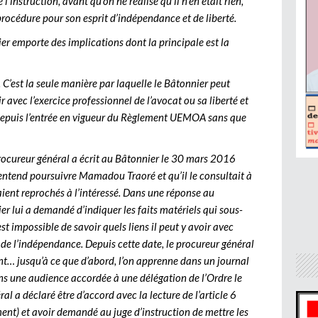
l’instruction, avant qu’on ne réalise qu’il n’en était rien,
procédure pour son esprit d’indépendance et de liberté.
er emporte des implications dont la principale est la
. C’est la seule manière par laquelle le Bâtonnier peut
ir avec l’exercice professionnel de l’avocat ou sa liberté et
epuis l’entrée en vigueur du Règlement UEMOA sans que
rocureur général a écrit au Bâtonnier le 30 mars 2016
e entend poursuivre Mamadou Traoré et qu’il le consultait à
 étaient reprochés à l’intéressé. Dans une réponse au
er lui a demandé d’indiquer les faits matériels qui sous-
est impossible de savoir quels liens il peut y avoir avec
e de l’indépendance. Depuis cette date, le procureur général
ment… jusqu’à ce que d’abord, l’on apprenne dans un journal
ans une audience accordée à une délégation de l’Ordre le
al a déclaré être d’accord avec la lecture de l’article 6
ement) et avoir demandé au juge d’instruction de mettre les