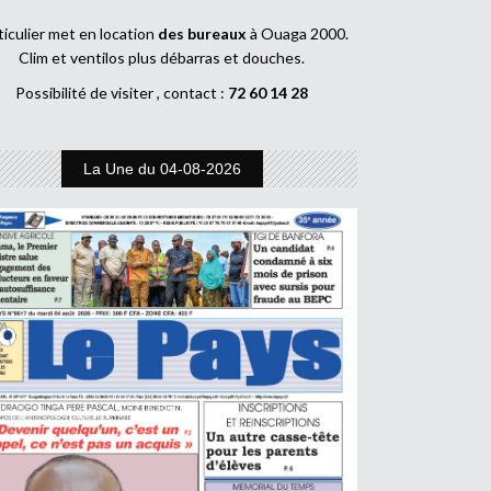
ticulier met en location
des bureaux
à Ouaga 2000.
Clim et ventilos plus débarras et douches.
Possibilité de visiter , contact :
72 60 14 28
La Une du 04-08-2026