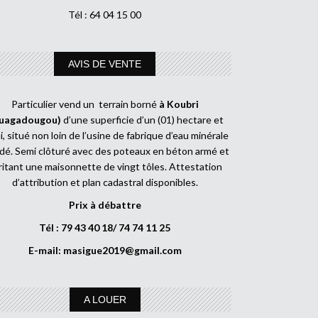
Tél : 64 04 15 00
AVIS DE VENTE
Particulier vend un terrain borné
à Koubri
uagadougou)
d’une superficie d’un (01) hectare et
, situé non loin de l’usine de fabrique d’eau minérale
dé. Semi clôturé avec des poteaux en béton armé et
ritant une maisonnette de vingt tôles. Attestation
d’attribution et plan cadastral disponibles.
Prix à débattre
Tél : 79 43 40 18/ 74 74 11 25
E-mail:
masigue2019@gmail.com
A LOUER