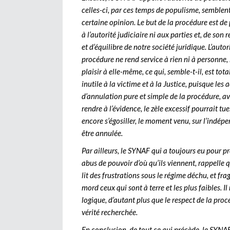
celles-ci, par ces temps de populisme, semblent
certaine opinion. Le but de la procédure est de 
à l’autorité judiciaire ni aux parties et, de son
et d’équilibre de notre société juridique. L’auto
procédure ne rend service à rien ni à personne, 
plaisir à elle-même, ce qui, semble-t-il, est tot
inutile à la victime et à la Justice, puisque les 
d’annulation pure et simple de la procédure, 
rendre à l’évidence, le zèle excessif pourrait tu
encore s’égosiller, le moment venu, sur l’indépe
être annulée.
Par ailleurs, le SYNAF qui a toujours eu pour pr
abus de pouvoir d’où qu’ils viennent, rappelle que
lit des frustrations sous le régime déchu, et f
mord ceux qui sont à terre et les plus faibles. I
logique, d’autant plus que le respect de la proc
vérité recherchée.
En conclusion, de tout ce qui précède, le SYNAF